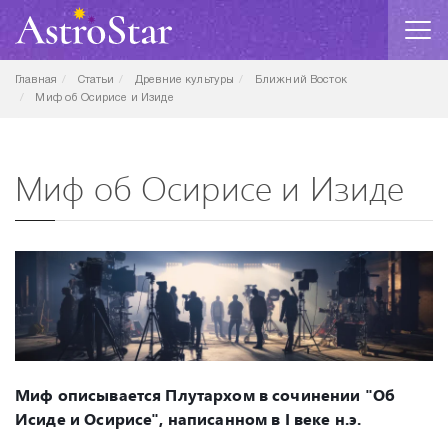
Главная
Статьи
Древние культуры
Ближний Восток
Миф об Осирисе и Изиде
Миф об Осирисе и Изиде
Миф описывается Плутархом в сочинении "Об
Исиде и Осирисе", написанном в I веке н.э.