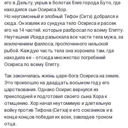
его в Дельту, укрыв в болотах близ города Буто, где
находился сын Осириса Хор.
Но неугомонный и злобный Тифон (Сетх) добрался и
сюда. Он извлек из сундука тело Осириса и рассек
его на 14 частей, которые разбросал по всему Египту.
Неутешная Исида разыскала все части тела мужа, за
исключением фаллоса, проглоченного нильской
рыбой. Каждую часть тела она хоронила там, где
находила ее - отсюда множество погребений
Осириса по всему Египту.
Так закончилась жизнь царя-бога Осириса на земле.
Это произошло на двадцать восьмом году его
царствования. Однако Осирис вернулся из
преисподней и подготовил своего сына Хора к
отмщению. Хор начал неутомимую и длительную
войну против Тифона (Сетха) и его союзников и в
конце концов победил их всех, завладев троном
отца.