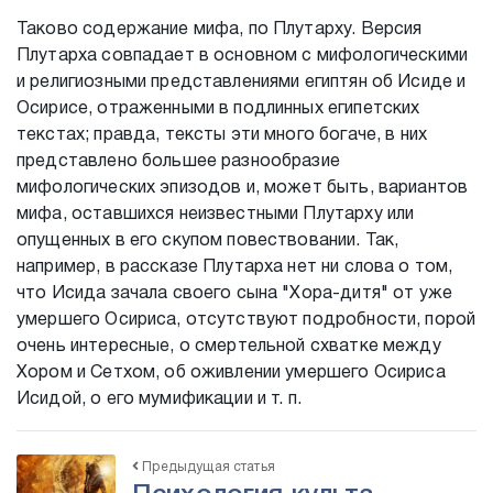
Таково содержание мифа, по Плутарху. Версия
Плутарха совпадает в основном с мифологическими
и религиозными представлениями египтян об Исиде и
Осирисе, отраженными в подлинных египетских
текстах; правда, тексты эти много богаче, в них
представлено большее разнообразие
мифологических эпизодов и, может быть, вариантов
мифа, оставшихся неизвестными Плутарху или
опущенных в его скупом повествовании. Так,
например, в рассказе Плутарха нет ни слова о том,
что Исида зачала своего сына "Хора-дитя" от уже
умершего Осириса, отсутствуют подробности, порой
очень интересные, о смертельной схватке между
Хором и Сетхом, об оживлении умершего Осириса
Исидой, о его мумификации и т. п.
Предыдущая статья