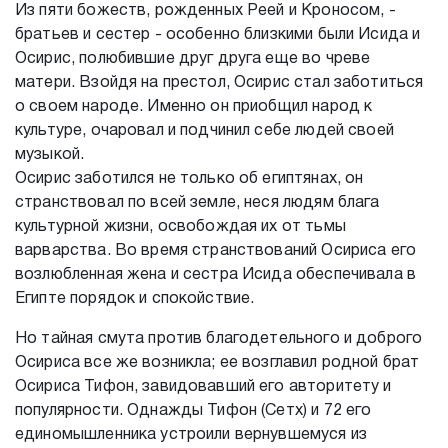
Из пяти божеств, рожденных Реей и Кроносом, -
братьев и сестер - особенно близкими были Исида и
Осирис, полюбившие друг друга еще во чреве
матери. Взойдя на престол, Осирис стал заботиться
о своем народе. Именно он приобщил народ к
культуре, очаровал и подчинил себе людей своей
музыкой.
Осирис заботился не только об египтянах, он
странствовал по всей земле, неся людям блага
культурной жизни, освобождая их от тьмы
варварства. Во время странствований Осириса его
возлюбленная жена и сестра Исида обеспечивала в
Египте порядок и спокойствие.
Но тайная смута против благодетельного и доброго
Осириса все же возникла; ее возглавил родной брат
Осириса Тифон, завидовавший его авторитету и
популярности. Однажды Тифон (Сетх) и 72 его
единомышленника устроили вернувшемуся из