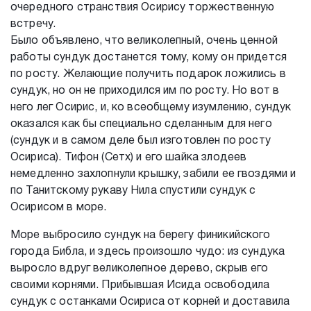
очередного странствия Осирису торжественную
встречу.
Было объявлено, что великолепный, очень ценной
работы сундук достанется тому, кому он придется
по росту. Желающие получить подарок ложились в
сундук, но он не приходился им по росту. Но вот в
него лег Осирис, и, ко всеобщему изумлению, сундук
оказался как бы специально сделанным для него
(сундук и в самом деле был изготовлен по росту
Осириса). Тифон (Сетх) и его шайка злодеев
немедленно захлопнули крышку, забили ее гвоздями и
по Танитскому рукаву Нила спустили сундук с
Осирисом в море.
Море выбросило сундук на берегу финикийского
города Библа, и здесь произошло чудо: из сундука
выросло вдруг великолепное дерево, скрыв его
своими корнями. Прибывшая Исида освободила
сундук с останками Осириса от корней и доставила