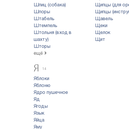
Шпиц (собака)
Щипцы (для ор
Шпоры
Щипцы (инстру
Штабель
Щавель
Штемпель
Щеки
Штольня (вход в
Щелок
шахту)
Щит
Шторы
ещё
Я
14
Яблоки
Яблоню
Ядро пyшeчнoe
Яд
Ягоды
Язык
Яйца
Яму