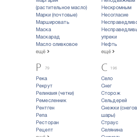
Маргарин
Неподвижным
(растительное масло)
Нескромным
Марки (почтовые)
Несогласие
Маршировать
Несправедлив
Маска
Несправедлив
Маскарад
упреки
Масло оливковое
Нефть
ещё
ещё
Р
С
79
196
Река
Село
Рекрут
Снег
Реликвия (четки)
Сторож
Ремесленник
Сельдерей
Рентген
Снежки (снего
Репа
шары)
Ресторан
Страус
Рецепт
Селянина