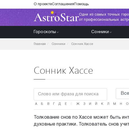
О проекте
Соглашения
Помощь
Одни из самых точных горо
от профессиональных астр
Гороскопы
Сонники
Главная
Сонники
Сонник Хассе
Сонник Хассе
А
Б
В
Г
Д
Е
Ё
Ж
З
И
Й
К
Л
М
Н
О
Толкование снов по Хассе может быть инт
духовные практики. Толкователь снов учи