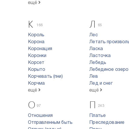
ещё
К
Л
166
65
Король
Лес
Корона
Летать произвол
Коронация
Ласка
Коронки
Ласточка
Корсет
Лебедь
Корыто
Лебединое озеро
Корчевать (пни)
Лев
Корчма
Лед и снег
ещё
ещё
О
П
97
243
Отношения
Платье
Отправленным быть
Преследование