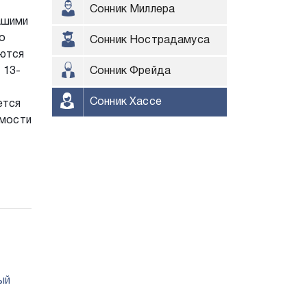
Сонник Миллера
ашими
о
Сонник Нострадамуса
уются
 13-
Сонник Фрейда
Сонник Хассе
ется
имости
ый