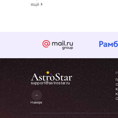
ещё
Р
Г
support@astrostar.ru
С
К
К
С
Наверх