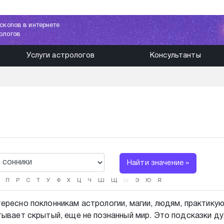
скопов в интернете
ологов
Услуги астрологов
Консультанты
Найти значение »
П
Р
С
Т
У
Ф
Х
Ц
Ч
Ш
Щ
Ы
Э
Ю
Я
ересно поклонникам астрологии, магии, людям, практик
тывает скрытый, еще не познанный мир. Это подсказки ду