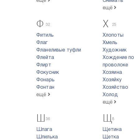
ещё
Снимать
ещё
Ф
Х
32
25
Фитиль
Хлопоты
Флаг
Хмель
Фланеливые туфли
Художник
Флейта
Хождение по
Флирт
проволоке
Фокусник
Хозяина
Фонарь
Хозяйку
Фонтан
Хозяйство
ещё
Холод
ещё
Ш
Щ
36
8
Шпага
Щетина
Шпилька
Щетка