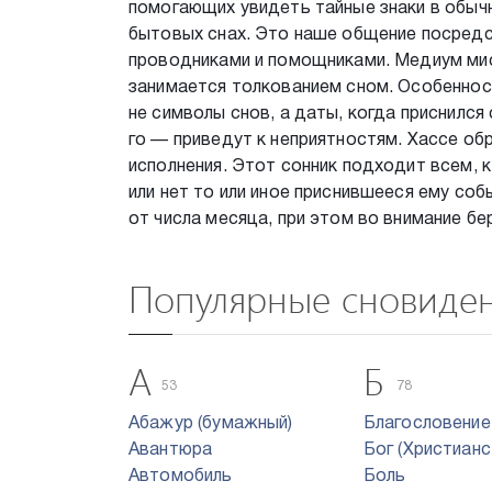
помогающих увидеть тайные знаки в обыч
бытовых снах. Это наше общение посредс
проводниками и помощниками. Медиум мис
занимается толкованием сном. Особенност
не символы снов, а даты, когда приснился
го — приведут к неприятностям. Хассе обр
исполнения. Этот сонник подходит всем, 
или нет то или иное приснившееся ему со
от числа месяца, при этом во внимание бе
Популярные сновиде
А
Б
53
78
Абажур (бумажный)
Благословение
Авантюра
Бог (Христианс
Автомобиль
Боль