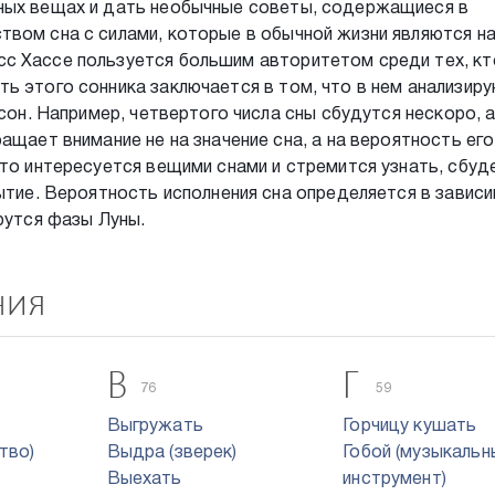
ных вещах и дать необычные советы, содержащиеся в
твом сна с силами, которые в обычной жизни являются н
с Хассе пользуется большим авторитетом среди тех, кт
ь этого сонника заключается в том, что в нем анализир
 сон. Например, четвертого числа сны сбудутся нескоро, а
ащает внимание не на значение сна, а на вероятность его
кто интересуется вещими снами и стремится узнать, сбуд
бытие. Вероятность исполнения сна определяется в завис
рутся фазы Луны.
ния
В
Г
76
59
Выгружать
Горчицу кушать
тво)
Выдра (зверек)
Гобой (музыкальн
Выехать
инструмент)