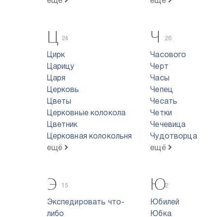
ещё
ещё
Ц
Ч
24
26
Цирк
Часового
Царицу
Черт
Царя
Часы
Церковь
Чепец
Цветы
Чесать
Церковные колокола
Четки
Цветник
Чечевица
Церковная колокольня
Чудотворца
ещё
ещё
Э
Ю
15
2
Экспедировать что-
Юбилей
либо
Юбка