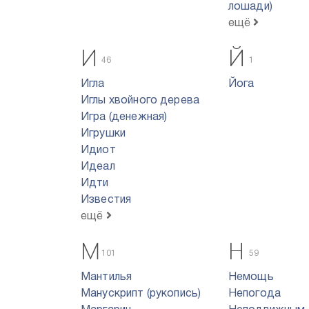
лошади)
ещё
И
Й
46
1
Игла
Йога
Иглы хвойного дерева
Игра (денежная)
Игрушки
Идиот
Идеал
Идти
Известия
ещё
М
Н
101
59
Мантилья
Немощь
Манускрипт (рукопись)
Непогода