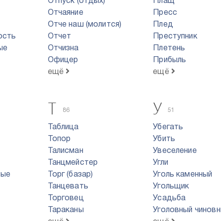
Отпуск (отдых)
Плащ
Отчаяние
Пресс
Отче наш (молится)
Плед
ость
Отчет
Преступник
ые
Отчизна
Плетень
Офицер
Прибыль
ещё
ещё
Т
У
86
51
Таблица
Убегать
Топор
Убить
Талисман
Увеселение
Танцмейстер
Угли
вые
Торг (базар)
Уголь каменный
Танцевать
Угольщик
Торговец
Усадьба
Тараканы
Уголовный чиновн