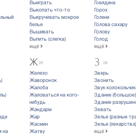
Выиграть
Говядина
Выкопать что-то
Горох
ельный
Выкручивать мокрое
Голени
белье
Голова сахару
Вышивать
Голову
Выпить (слегка)
Голод
ещё
ещё
Ж
З
26
58
Железо
Зверь
)
Жаворонок
Звонить
Жалоба
Звук колокольчи
ль)
Жаловаться на кого-
Здание (большое
нибудь
Здание разрушен
Жандарм
Зевать
ади
Жар
Зелье (разные тр
Жасмин
Зелье (лекарства
м на
Жатву
ещё