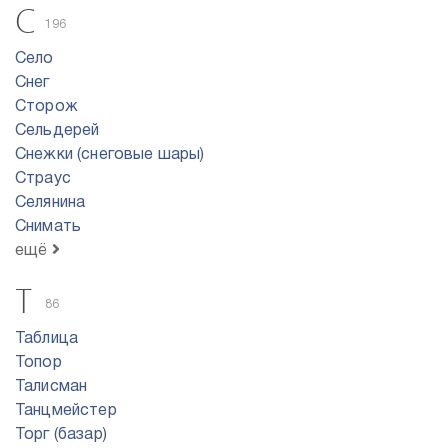
С
196
Село
Снег
Сторож
Сельдерей
Снежки (снеговые шары)
Страус
Селянина
Снимать
ещё
Т
86
Таблица
Топор
Талисман
Танцмейстер
Торг (базар)