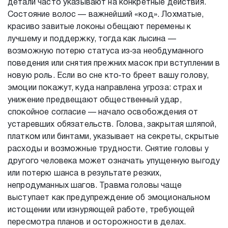
детали часто указывают на конкретные действия.
Состояние волос — важнейший «код». Лохматые,
красиво завитые локоны обещают перемены к
лучшему и поддержку, тогда как лысина —
возможную потерю статуса из‑за необдуманного
поведения или снятия прежних масок при вступлении в
новую роль. Если во сне кто‑то бреет вашу голову,
эмоции покажут, куда направлена угроза: страх и
унижение предвещают общественный удар,
спокойное согласие — начало освобождения от
устаревших обязательств. Голова, закрытая шляпой,
платком или бинтами, указывает на секреты, скрытые
расходы и возможные трудности. Снятие головы у
другого человека может означать упущенную выгоду
или потерю шанса в результате резких,
непродуманных шагов. Травма головы чаще
выступает как предупреждение об эмоциональном
истощении или изнуряющей работе, требующей
пересмотра планов и осторожности в делах.