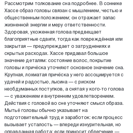
Рассмотрим толкование сна подробнее. В соннике
Хассе образ головы связан с мышлением, честью и
общественным положением; он отражает запас
жизненной энергии и меру ответственности.
Здоровая, ухоженная голова предвещает
благоприятные сдвиги, тогда как повреждённая или
закрытая — предупреждает о затруднениях и
скрытых расходах. Хассе придавал большое
значение деталям: состояние волос, покрытие
головы и причёска уточняют основное значение сна.
Крупная, лохматая причёска у него ассоциируется с
удачей и радостью, лысина — с риском
необдуманных поступков, а снятая у кого‑то голова
— с уважением и внутренним удовлетворением.
Действия с головой во сне уточняют смысл образа.
Мытьё головы обычно указывает на
подготовительный труд и заработок: если процесс
вызывает усталость — впереди изнурительная, но
оправданная работа; если приносит облегчение —