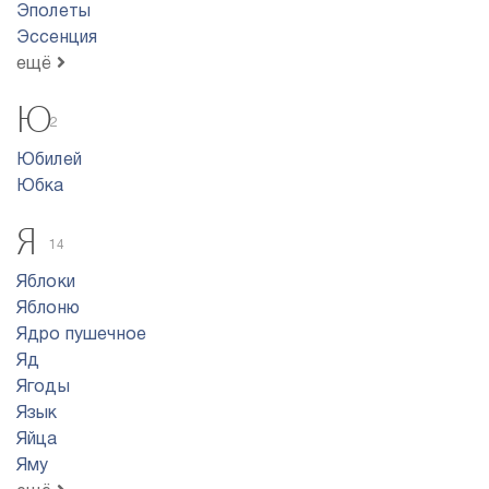
Эполеты
Эссенция
ещё
Ю
2
Юбилей
Юбка
Я
14
Яблоки
Яблоню
Ядро пyшeчнoe
Яд
Ягоды
Язык
Яйца
Яму