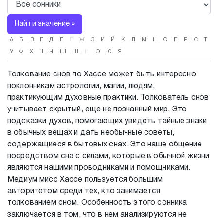
Найти значение »
А
Б
В
Г
Д
Е
Ё
Ж
З
И
Й
К
Л
М
Н
О
П
Р
С
Т
У
Ф
Х
Ц
Ч
Ш
Щ
Ы
Э
Ю
Я
Толкование снов по Хассе может быть интересно
поклонникам астрологии, магии, людям,
практикующим духовные практики. Толкователь снов
учитывает скрытый, еще не познанный мир. Это
подсказки духов, помогающих увидеть тайные знаки
в обычных вещах и дать необычные советы,
содержащиеся в бытовых снах. Это наше общение
посредством сна с силами, которые в обычной жизни
являются нашими проводниками и помощниками.
Медиум мисс Хассе пользуется большим
авторитетом среди тех, кто занимается
толкованием сном. Особенность этого сонника
заключается в том, что в нем анализируются не