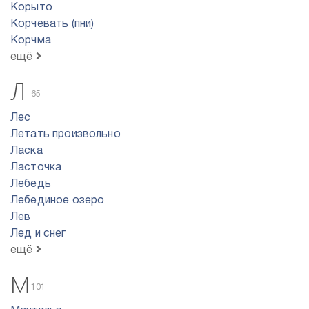
Корыто
Корчевать (пни)
Корчма
ещё
Л
65
Лес
Летать произвольно
Ласка
Ласточка
Лебедь
Лебединое озеро
Лев
Лед и снег
ещё
М
101