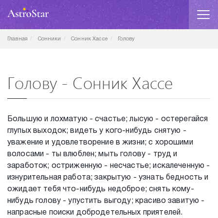
Главная
Сонники
Сонник Хассе
Голову
Голову - Сонник Хассе
Большую и лохматую - счастье; лысую - остерегайся
глупых выходок; видеть у кого-нибудь снятую -
уважение и удовлетворение в жизни; с хорошими
волосами - ты влюблен; мыть голову - труд и
заработок; остриженную - несчастье; искалеченную -
изнурительная работа; закрытую - узнать бедность и
ожидает тебя что-нибудь недоброе; снять кому-
нибудь голову - упустить выгоду; красиво завитую -
напрасные поиски добродетельных приятелей.