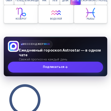
ОВЕН
ТЕЛЕЦ
БЛИЗНЕЦЫ
РАК
ЛЕВ
ДЕВА
ВЕСЫ
СКОРПИОН
СТРЕЛЕЦ
КОЗЕРОГ
ВОДОЛЕЙ
РЫБЫ
МЕССЕНДЖЕР
MAX
Ежедневный гороскоп Astrostar — в одном
чате
Свежий прогноз на каждый день
Подписаться