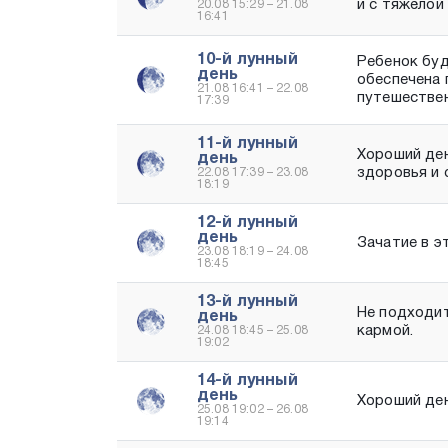
и с тяжёлой
20.08 15:29 – 21.08
16:41
10-й лунный
Ребенок буд
день
обеспечена 
21.08 16:41 – 22.08
путешествен
17:39
11-й лунный
Хороший ден
день
здоровья и 
22.08 17:39 – 23.08
18:19
12-й лунный
день
Зачатие в э
23.08 18:19 – 24.08
18:45
13-й лунный
Не подходит
день
кармой.
24.08 18:45 – 25.08
19:02
14-й лунный
день
Хороший ден
25.08 19:02 – 26.08
19:14