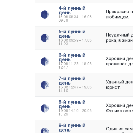
4-й лунный
Прекрасно п
день
любимцем.
15.08 08:34 – 16.08
09:59
5-й лунный
Неудачный д
день
рока, в жиз
16.08 09:59 – 17.08
11:23
6-й лунный
Хороший ден
день
проживёт до
17.08 11:23 – 18.08
12:47
7-й лунный
Удачный ден
день
юрист.
18.08 12:47 – 19.08
14:10
8-й лунный
Хороший ден
день
Феникс смо
19.08 14:10 – 20.08
15:29
9-й лунный
Один из сам
день