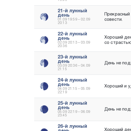
21-й лунный
Прекрасный 
день
совести.
01.09 19:59 – 02.09
20:13
22-й лунный
Хороший ден
день
со страстью
02.09 20:13 – 03.09
20:36
23-й лунный
день
День не под
03.09 20:36 – 04.09
21:15
24-й лунный
день
Хороший и у
04.09 21:15 – 05.09
22:19
25-й лунный
день
День не под
05.09 22:19 – 06.09
23:45
26-й лунный
Хороший ден