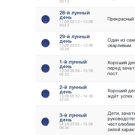
02:12
28-й лунный
день
Прекрасный д
11.08 02:12 – 12.08
03:53
29-й лунный
Один из сам
день
сварливым.
12.08 03:53 – 12.08
20:38
1-й лунный
Хороший ден
день
перед зачат
12.08 20:38 – 13.08
пост.
05:32
2-й лунный
Хороший ден
день
ждёт успех.
13.08 05:32 – 14.08
07:05
Дети, зачат
3-й лунный
руководству
день
честолюбием
14.08 07:05 – 15.08
08:34
силой харак