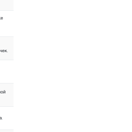
же
чек.
ной
а.