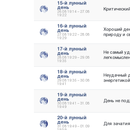
15-й лунный
день
Критический
26.08 19:14 – 27.08
19:22
16-й лунный
Хороший ден
день
природу и с
27.08 19:22 – 28.08
19:29
17-й лунный
Не самый уд
день
легкомысле
28.08 19:29 – 29.08
19:35
18-й лунный
Неудачный д
день
энергетикой
29.08 19:35 – 30.08
19:41
19-й лунный
день
День не под
30.08 19:41 – 31.08
19:49
20-й лунный
день
Для зачатия
31.08 19:49 – 01.09
19:59