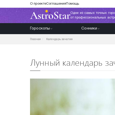
О проекте
Соглашения
Помощь
Одни из самых точных горо
от профессиональных астр
Гороскопы
Сонники
Главная
Календарь зачатия
Лунный календарь зач