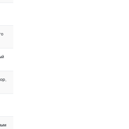
го
ый
ор,
лым