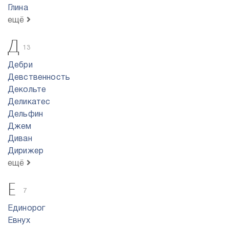
Глина
ещё
Д
13
Дебри
Девственность
Декольте
Деликатес
Дельфин
Джем
Диван
Дирижер
ещё
Е
7
Единорог
Евнух