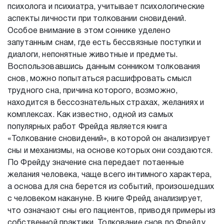
психолога и психиатра, учитывает психологические
аспекты личности при толковании сновидений.
Особое внимание в этом соннике уделено
запутанным снам, где есть бессвязные поступки и
диалоги, непонятные животные и предметы.
Воспользовавшись данным сонником толкования
снов, можно попытаться расшифровать смысл
трудного сна, причина которого, возможно,
находится в бессознательных страхах, желаниях и
комплексах. Как известно, одной из самых
популярных работ Фрейда является книга
«Толкование сновидений», в которой он анализирует
сны и механизмы, на основе которых они создаются.
По Фрейду значение сна передает потаенные
желания человека, чаще всего интимного характера,
а основа для сна берется из событий, произошедших
с человеком накануне. В книге Фрейд анализирует,
что означают сны его пациентов, приводя примеры из
собственной практики. Толкование снов по Фрейду