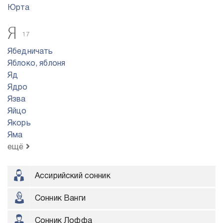
Юрта
Я
17
Ябедничать
Яблоко, яблоня
Яд
Ядро
Язва
Яйцо
Якорь
Яма
ещё
Ассирийский сонник
Сонник Ванги
Сонник Лоффа