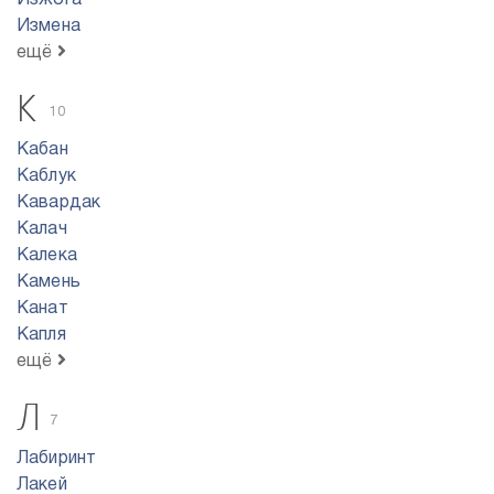
Изжога
Измена
ещё
К
10
Кабан
Каблук
Кавардак
Калач
Калека
Камень
Канат
Капля
ещё
Л
7
Лабиринт
Лакей