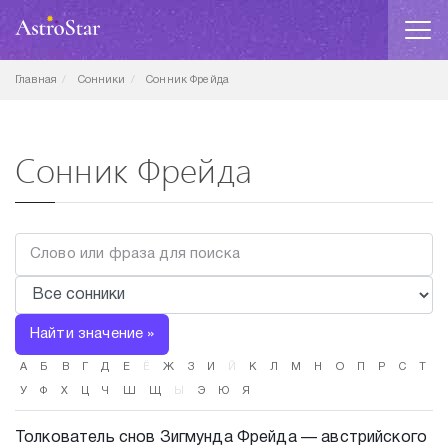
Главная
Сонники
Сонник Фрейда
Сонник Фрейда
Найти значение »
А
Б
В
Г
Д
Е
Ё
Ж
З
И
Й
К
Л
М
Н
О
П
Р
С
Т
У
Ф
Х
Ц
Ч
Ш
Щ
Ы
Э
Ю
Я
Толкователь снов Зигмунда Фрейда — австрийского