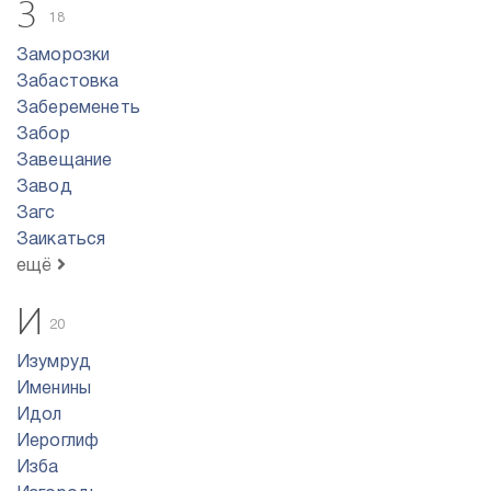
З
18
Заморозки
Забастовка
Забеременеть
Забор
Завещание
Завод
Загс
Заикаться
ещё
И
20
Изумруд
Именины
Идол
Иероглиф
Изба