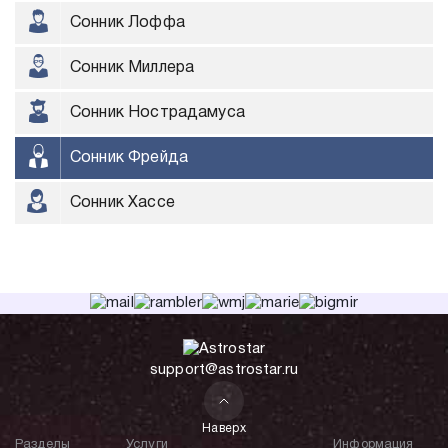
Сонник Лоффа
Сонник Миллера
Сонник Нострадамуса
Сонник Фрейда
Сонник Хассе
support@astrostar.ru
Наверх
Разделы
Услуги
Информация