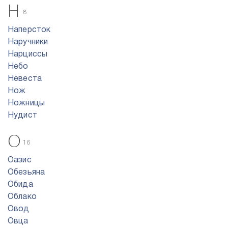
Н
8
Наперсток
Наручники
Нарциссы
Небо
Невеста
Нож
Ножницы
Нудист
О
16
Оазис
Обезьяна
Обида
Облако
Овод
Овца