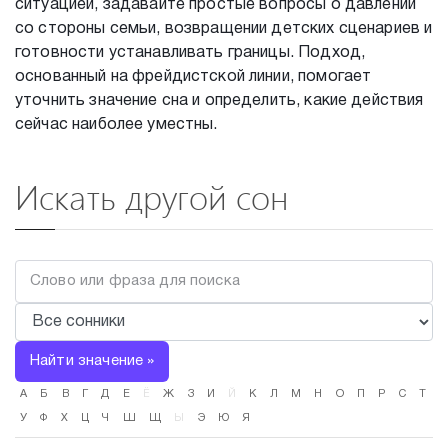
ситуацией, задавайте простые вопросы о давлении
со стороны семьи, возвращении детских сценариев и
готовности устанавливать границы. Подход,
основанный на фрейдистской линии, помогает
уточнить значение сна и определить, какие действия
сейчас наиболее уместны.
Искать другой сон
Найти значение »
А
Б
В
Г
Д
Е
Ё
Ж
З
И
Й
К
Л
М
Н
О
П
Р
С
Т
У
Ф
Х
Ц
Ч
Ш
Щ
Ы
Э
Ю
Я