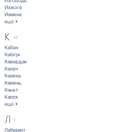
Изгородь
Изжога
Измена
ещё
К
10
Кабан
Каблук
Кавардак
Калач
Калека
Камень
Канат
Капля
ещё
Л
7
Лабиринт