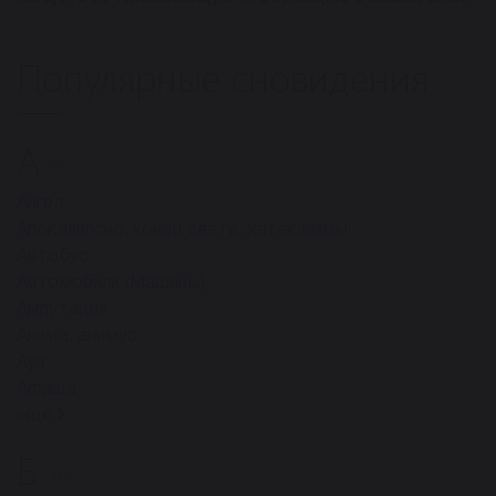
Популярные сновидения
А
83
Ангел
Апокалипсис, конец света, катаклизмы
Автобус
Автомобили (Машины)
Ампутация
Анима, анимус
Аул
Афиша
ещё
Б
152