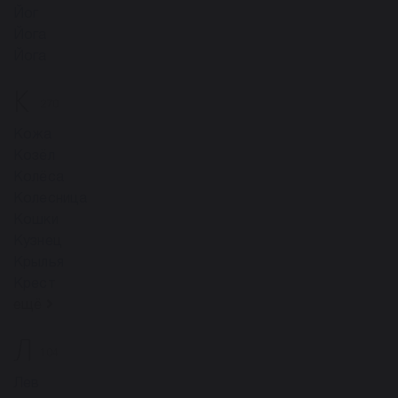
Йог
Йога
Йога
К
270
Кожа
Козёл
Колёса
Колесница
Кошки
Кузнец
Крылья
Крест
ещё
Л
104
Лев