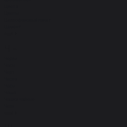
Целоваться
Цвета
Цветы
Целлофановый пакет
Цемент
ещё
Ч
64
Черви
Часы
Черт
Числа
Часы
Чаша
Чашки чайные
Челн
ещё