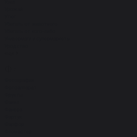
Узел
Урожай
Утюг
Убегать от животного
Убегать от кого-либо
Универмаги и супермаркеты
Уродство
ещё
Ф
71
Фотография
Фотоаппарат
Фрукты
Факел
Фанера
Фартук
Фарфор
Фломастер