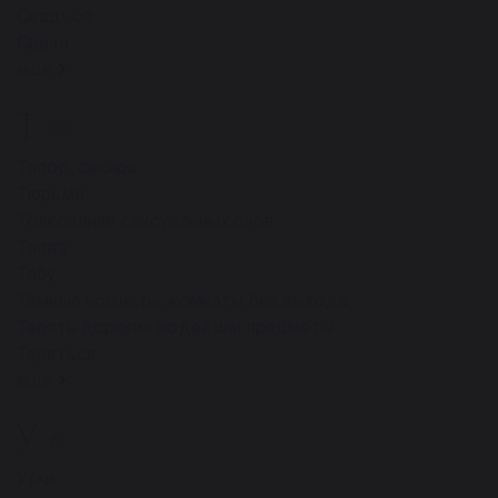
Свадьба
Свеча
ещё
Т
137
Топор, секира
Тюрьма
Толкование сексуальных снов
Топаз
Табу
Темные комнаты, комнаты без выхода
Терять дорогих людей или предметы
Теряться
ещё
У
85
Утки