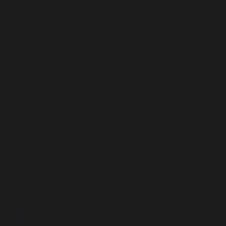
Ш
90
Шампанское
Шкатулка
Шапка,шляпа
Шутка
Шелк
Шаль
Шапка
Шило
ещё
Щ
21
Щит
Щетка
Щипцы
Щипцы для колки орехов
Щеколда
Щебень