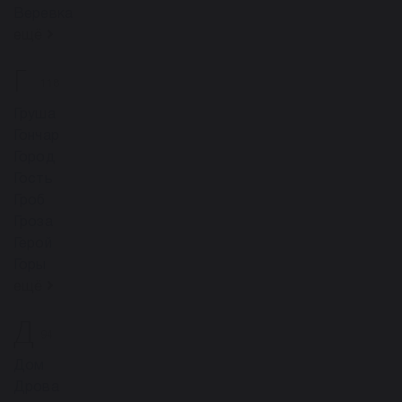
Веревка
ещё
Г
118
Груша
Гончар
Город
Гость
Гроб
Гроза
Герой
Горы
ещё
Д
94
Дом
Дрова