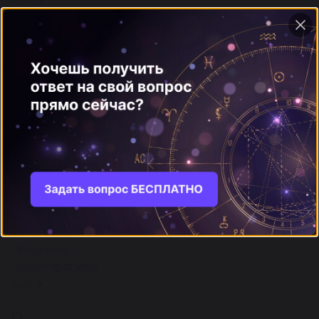
Огонь
Одиночество
Океан
Окна
Орел
ещё
П
340
Плотник
Птицы
Путешественник
Пыль
Пол
Потолок
Пощечина
Пешая прогулка
ещё