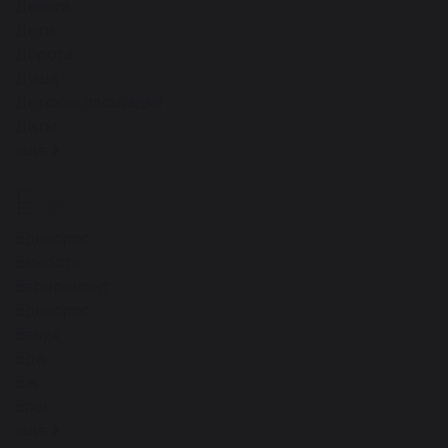
Деньги
Дети
Дорога
Душа
Детские площадки
Даты
ещё
Е
22
Единорог
Емкость
Евроремонт
Единорог
Евнух
Еда
Еж
Ерш
ещё