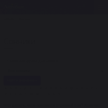
Главная
Сонники
Сонники
Найти значение »
А
Б
В
Г
Д
Е
Ё
Ж
З
И
Й
К
Л
М
Н
О
П
Р
С
Т
У
Ф
Х
Ц
Ч
Ш
Щ
Ы
Э
Ю
Я
Что делать, если приснился странный сон? Конечно