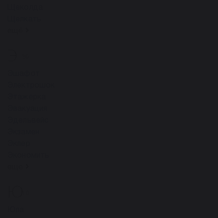
Щеколда
Щелкать
ещё
Э
39
Эшафот
Электрошок
Этажерка
Эвакуация
Эдельвейс
Экзамен
Эклер
Экономить
ещё
Ю
10
Юла