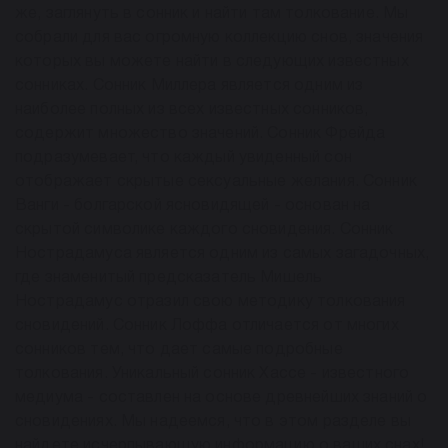
же, заглянуть в сонник и найти там толкование. Мы
собрали для вас огромную коллекцию снов, значения
которых вы можете найти в следующих известных
сонниках. Сонник Миллера является одним из
наиболее полных из всех известных сонников,
содержит множество значений. Сонник Фрейда
подразумевает, что каждый увиденный сон
отображает скрытые сексуальные желания. Сонник
Ванги - болгарской ясновидящей - основан на
скрытой символике каждого сновидения. Сонник
Нострадамуса является одним из самых загадочных,
где знаменитый предсказатель Мишель
Нострадамус отразил свою методику толкования
сновидений. Сонник Лоффа отличается от многих
сонников тем, что дает самые подробные
толкования. Уникальный сонник Хассе - известного
медиума - составлен на основе древнейших знаний о
сновидениях. Мы надеемся, что в этом разделе вы
найдете исчерпывающую информацию о ваших снах!