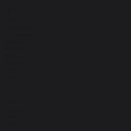
Ж
53
Жажда
Жемчужины
Жонглировать
Жалюзи
Железо
Жесть
Журнал
Жетон
ещё
З
115
Запах
Звёзды
Змеи
Земля