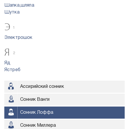
Шапка,шляпа
Шутка
Э
1
Электрошок
Я
2
Яд
Ястреб
Ассирийский сонник
Сонник Ванги
Сонник Лоффа
Сонник Миллера