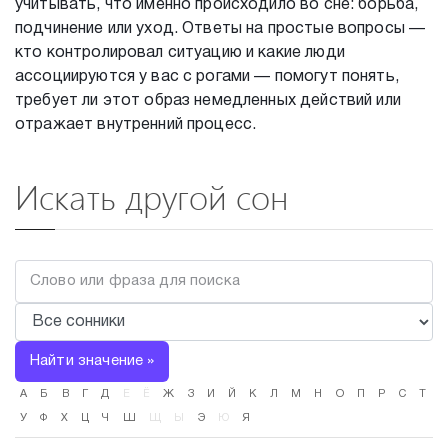
учитывать, что именно происходило во сне: борьба,
подчинение или уход. Ответы на простые вопросы —
кто контролировал ситуацию и какие люди
ассоциируются у вас с рогами — помогут понять,
требует ли этот образ немедленных действий или
отражает внутренний процесс.
Искать другой сон
Найти значение »
А
Б
В
Г
Д
Е
Ё
Ж
З
И
Й
К
Л
М
Н
О
П
Р
С
Т
У
Ф
Х
Ц
Ч
Ш
Щ
Ы
Э
Ю
Я