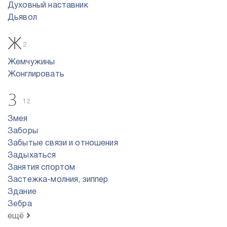
Духовный наставник
Дьявол
Ж
2
Жемчужины
Жонглировать
З
12
Змея
Заборы
Забытые связи и отношения
Задыхаться
Занятия спортом
Застежка-молния, зиппер
Здание
Зебра
ещё