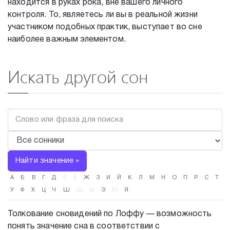
находится в руках рока, вне вашего личного
контроля. То, являетесь ли вы в реальной жизни
участником подобных практик, выступает во сне
наиболее важным элементом.
Искать другой сон
Найти значение »
А
Б
В
Г
Д
Е
Ё
Ж
З
И
Й
К
Л
М
Н
О
П
Р
С
Т
У
Ф
Х
Ц
Ч
Ш
Щ
Ы
Э
Ю
Я
Толкование сновидений по Лоффу — возможность
понять значение сна в соответствии с