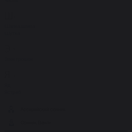
Числа
Ш
2
Шапка,шляпа
Шутка
Э
1
Электрошок
Я
2
Яд
Ястреб
Ассирийский сонник
Сонник Ванги