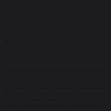
Главная
Сонники
Сонник Лоффа
Жонглировать
Жонглировать - Сонник
Лоффа
У всех наступает в жизни момент, который можно
сравнить с жонглированием, - мы беремся за многое,
но нам не под силу справиться со всем этим. Если у
вас получается жонглировать одному - значит, вам,
на самом деле, удается одновременно справляться
с многочисленными жизненными проблемами. Бывает,
во сне мы жонглируем прилюдно, выставляя свои