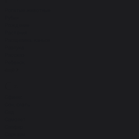
11
Рогатые животные
Рубин
Рождение
Растения
Расщелина, каньон
Разлука
Рассказ
Ребенок
ещё
С
21
Сфинкс
Сон, спать
Сад
Самолет
Сапфир
Сарказм