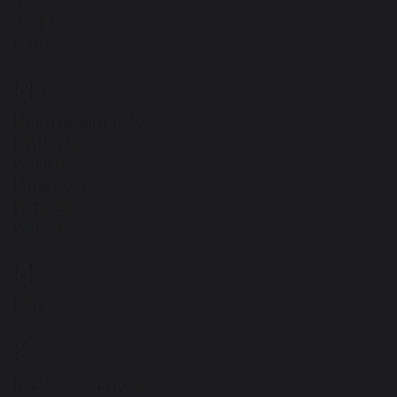
Здание
Зебра
ещё
И
6
Избыток чего-либо
Изумруд
Иконы
Интимность
Инфекция
Инцест
Й
1
Йога
К
13
Кормление грудью