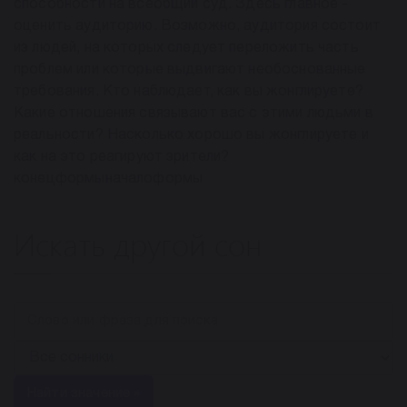
способности на всеобщий суд. Здесь главное -
оценить аудиторию. Возможно, аудитория состоит
из людей, на которых следует переложить часть
проблем или которые выдвигают необоснованные
требования. Кто наблюдает, как вы жонглируете?
Какие отношения связывают вас с этими людьми в
реальности? Насколько хорошо вы жонглируете и
как на это реагируют зрители?
конецформыначалоформы
Искать другой сон
Найти значение »