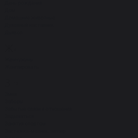
День рождения
Дом
Домашние животные
Духовный наставник
Дьявол
Ж
2
Жемчужины
Жонглировать
З
12
Змея
Заборы
Забытые связи и отношения
Задыхаться
Занятия спортом
Застежка-молния, зиппер