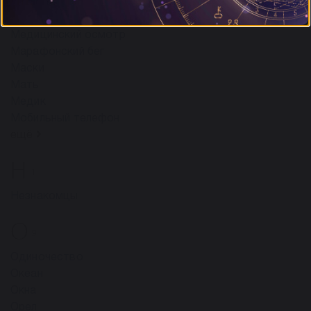
Медведи
Мраморные камешки
Медицинский осмотр
Марафонский бег
Маски
Мать
Медик
Мобильный телефон
ещё
Н
1
Незнакомцы
О
9
Одиночество
Океан
Окна
Орел