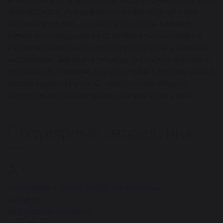
его можно считать одним из самых точных. Если вам
приснился сон, лучше всего сначала записать его,
поскольку за день вы рискуете забыть важные
моменты сновидения и растолковать сон неверно.
Лучше всего взять за привычку записывать каждое
сновидение. Заведите тетрадь: ее можно положить
у изголовья, чтобы не тратить утром время на поиски
листка бумаги и ручки. С таким основательным
подходом вы сможете быстрее разгадать сон.
Популярные сновидения
А
5
Апокалипсис, конец света, катаклизмы
Автобус
Автомобили (Машины)