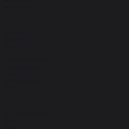
Ампутация
Анима, анимус
Б
10
Бриллианты
Больница
Багаж
Бег
Берилл (Аквамарин)
Биться, драться
Болезнь
Братья или сестры
ещё
В
8
Внутренний дворик
Волк
Вода