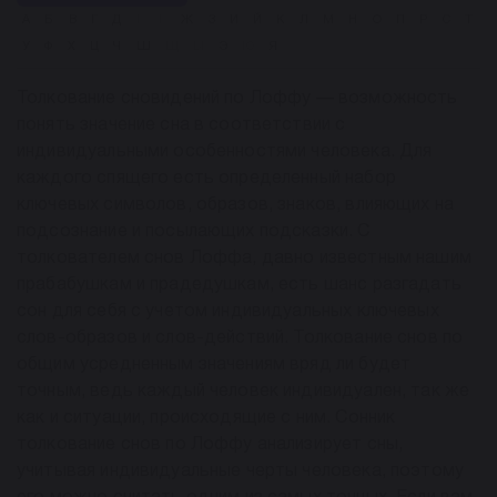
А
Б
В
Г
Д
Е
Ё
Ж
З
И
Й
К
Л
М
Н
О
П
Р
С
Т
У
Ф
Х
Ц
Ч
Ш
Щ
Ы
Э
Ю
Я
Толкование сновидений по Лоффу — возможность
понять значение сна в соответствии с
индивидуальными особенностями человека. Для
каждого спящего есть определенный набор
ключевых символов, образов, знаков, влияющих на
подсознание и посылающих подсказки. С
толкователем снов Лоффа, давно известным нашим
прабабушкам и прадедушкам, есть шанс разгадать
сон для себя с учетом индивидуальных ключевых
слов-образов и слов-действий. Толкование снов по
общим усредненным значениям вряд ли будет
точным, ведь каждый человек индивидуален, так же
как и ситуации, происходящие с ним. Сонник
толкование снов по Лоффу анализирует сны,
учитывая индивидуальные черты человека, поэтому