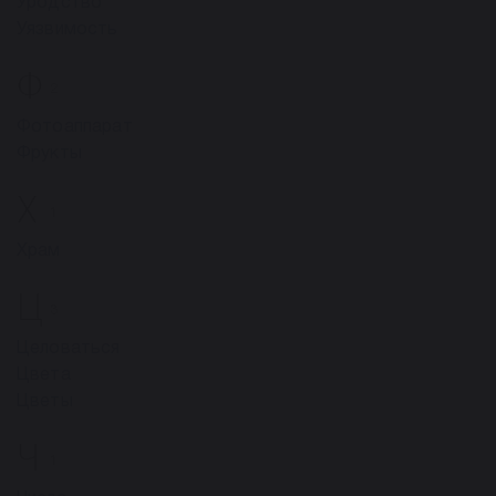
Уродство
Уязвимость
Ф
2
Фотоаппарат
Фрукты
Х
1
Храм
Ц
3
Целоваться
Цвета
Цветы
Ч
1