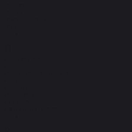
Оркестр
Оружие
Отдаленные звуки
Отец
ещё
П
27
Пешая прогулка
Походы
Приемные родители или дети
Пища
Покидать
Препятствия
Путешествие
Парки отдыха и карнавалы
ещё
Р