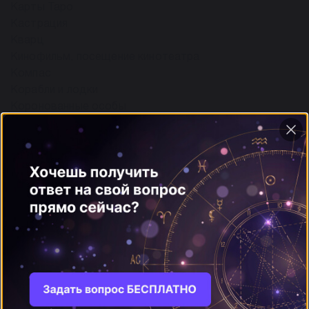
Карты Таро
Кастрация
Кварц
Кинофильм, посещение кинотеатра
Компас
Корабли и лодки
Коронованные особы
ещё
Л
5
Леопард
Лестница
Лиса
Ложь
Луна
М
10