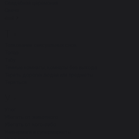
Свадебная церемония
Свечи
ещё
Т
6
Толкование сексуальных снов
Топаз
Табу
Темные комнаты, комнаты без выхода
Терять дорогих людей или предметы
Теряться
У
6
Утюг
Убегать от животного
Убегать от кого-либо
Универмаги и супермаркеты