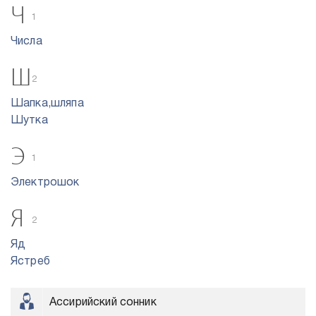
Ч
1
Числа
Ш
2
Шапка,шляпа
Шутка
Э
1
Электрошок
Я
2
Яд
Ястреб
Ассирийский сонник