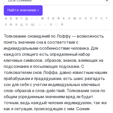
Найти значение »
А
Б
В
Г
Д
Е
Ё
Ж
З
И
Й
К
Л
М
Н
О
П
Р
С
Т
У
Ф
Х
Ц
Ч
Ш
Щ
Ы
Э
Ю
Я
Толкование сновидений по Лоффу — возможность
понять значение сна в соответствии с
индивидуальными особенностями человека. Для
каждого спящего есть определенный набор
ключевых символов, образов, знаков, влияющих на
подсознание и посылающих подсказки. С
толкователем снов Лоффа, давно известным нашим
прабабушкам и прадедушкам, есть шанс разгадать
сон для себя с учетом индивидуальных ключевых
слов-образов и слов-действий. Толкование снов по
общим усредненным значениям вряд ли будет
точным, ведь каждый человек индивидуален, так же
как и ситуации, происходящие с ним. Сонник