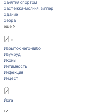
Занятия спортом
Застежка-молния, зиппер
Здание
Зебра
ещё
И
6
Избыток чего-либо
Изумруд
Иконы
Интимность
Инфекция
Инцест
Й
1
Йога