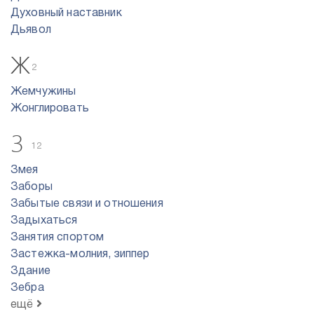
Духовный наставник
Дьявол
Ж
2
Жемчужины
Жонглировать
З
12
Змея
Заборы
Забытые связи и отношения
Задыхаться
Занятия спортом
Застежка-молния, зиппер
Здание
Зебра
ещё