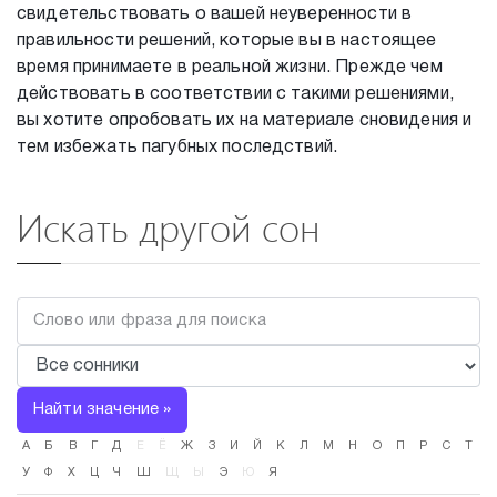
свидетельствовать о вашей неуверенности в
правильности решений, которые вы в настоящее
время принимаете в реальной жизни. Прежде чем
действовать в соответствии с такими решениями,
вы хотите опробовать их на материале сновидения и
тем избежать пагубных последствий.
Искать другой сон
Найти значение »
А
Б
В
Г
Д
Е
Ё
Ж
З
И
Й
К
Л
М
Н
О
П
Р
С
Т
У
Ф
Х
Ц
Ч
Ш
Щ
Ы
Э
Ю
Я