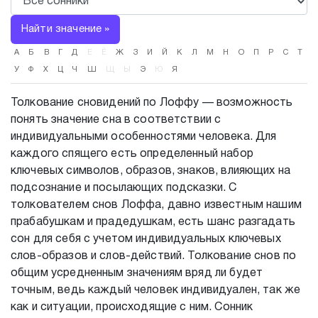
Найти значение »
А
Б
В
Г
Д
Е
Ё
Ж
З
И
Й
К
Л
М
Н
О
П
Р
С
Т
У
Ф
Х
Ц
Ч
Ш
Щ
Ы
Э
Ю
Я
Толкование сновидений по Лоффу — возможность
понять значение сна в соответствии с
индивидуальными особенностями человека. Для
каждого спящего есть определенный набор
ключевых символов, образов, знаков, влияющих на
подсознание и посылающих подсказки. С
толкователем снов Лоффа, давно известным нашим
прабабушкам и прадедушкам, есть шанс разгадать
сон для себя с учетом индивидуальных ключевых
слов-образов и слов-действий. Толкование снов по
общим усредненным значениям вряд ли будет
точным, ведь каждый человек индивидуален, так же
как и ситуации, происходящие с ним. Сонник