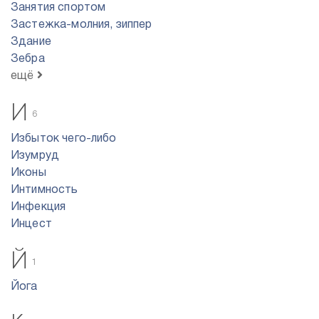
Занятия спортом
Застежка-молния, зиппер
Здание
Зебра
ещё
И
6
Избыток чего-либо
Изумруд
Иконы
Интимность
Инфекция
Инцест
Й
1
Йога