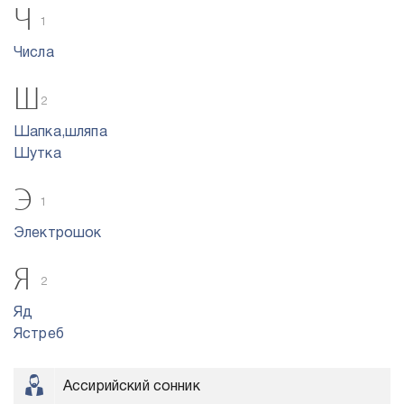
Ч
1
Числа
Ш
2
Шапка,шляпа
Шутка
Э
1
Электрошок
Я
2
Яд
Ястреб
Ассирийский сонник