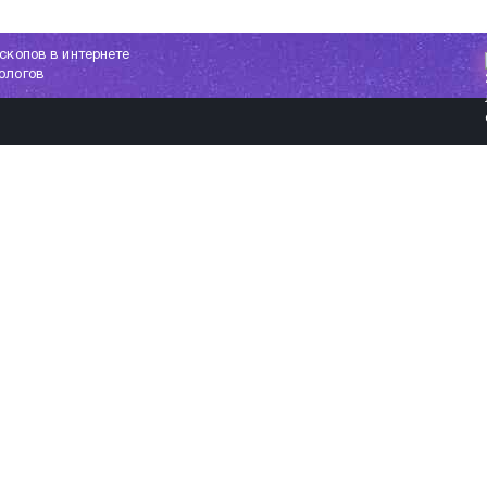
скопов в интернете
ологов