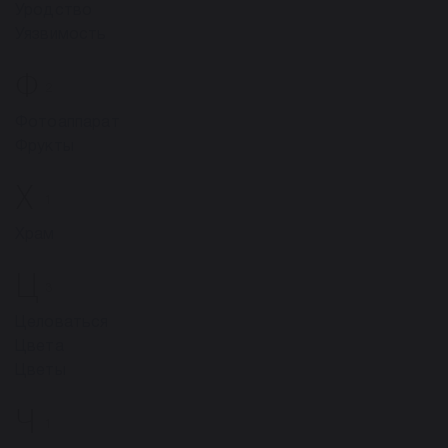
Уродство
Уязвимость
Ф
2
Фотоаппарат
Фрукты
Х
1
Храм
Ц
3
Целоваться
Цвета
Цветы
Ч
1