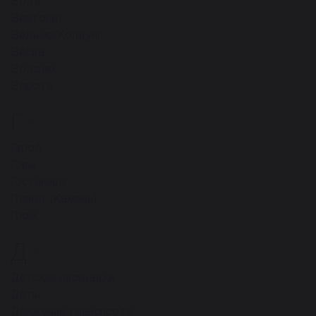
Вода
Вертолет
Ведьма(Колдун)
Весла
Водоем
Ворота
Г
5
Герой
Горы
Гостиница
Гранат (Камень)
Гром
Д
8
Детские площадки
Даты
Движение транспорта