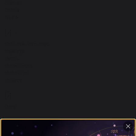
Здание
Зебра
ещё
И
6
Избыток чего-либо
Изумруд
Иконы
Интимность
Инфекция
Инцест
Й
1
Йога
К
13
Кормление грудью