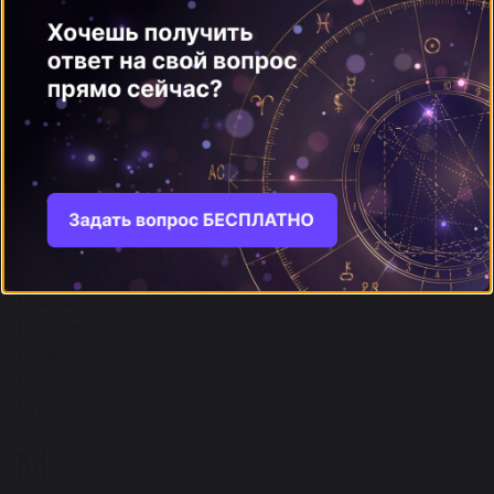
Карты Таро
Кастрация
Кварц
Кинофильм, посещение кинотеатра
Компас
Корабли и лодки
Коронованные особы
ещё
Л
5
Леопард
Лестница
Лиса
Ложь
Луна
М
10