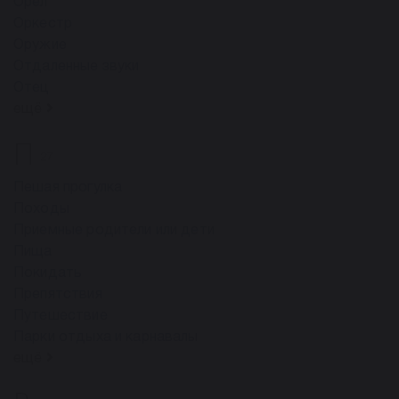
Орел
Оркестр
Оружие
Отдаленные звуки
Отец
ещё
П
27
Пешая прогулка
Походы
Приемные родители или дети
Пища
Покидать
Препятствия
Путешествие
Парки отдыха и карнавалы
ещё