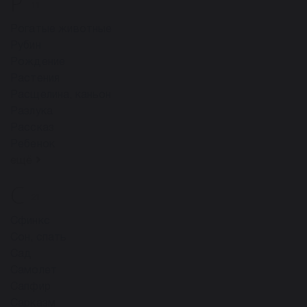
Р
11
Рогатые животные
Рубин
Рождение
Растения
Расщелина, каньон
Разлука
Рассказ
Ребенок
ещё
С
21
Сфинкс
Сон, спать
Сад
Самолет
Сапфир
Сарказм