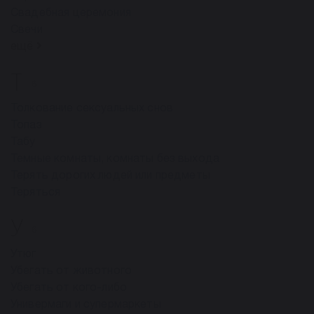
Свадебная церемония
Свечи
ещё
Т
6
Толкование сексуальных снов
Топаз
Табу
Темные комнаты, комнаты без выхода
Терять дорогих людей или предметы
Теряться
У
6
Утюг
Убегать от животного
Убегать от кого-либо
Универмаги и супермаркеты