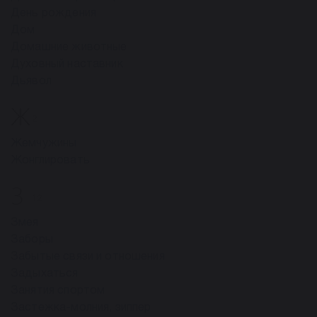
День рождения
Дом
Домашние животные
Духовный наставник
Дьявол
Ж
2
Жемчужины
Жонглировать
З
12
Змея
Заборы
Забытые связи и отношения
Задыхаться
Занятия спортом
Застежка-молния, зиппер