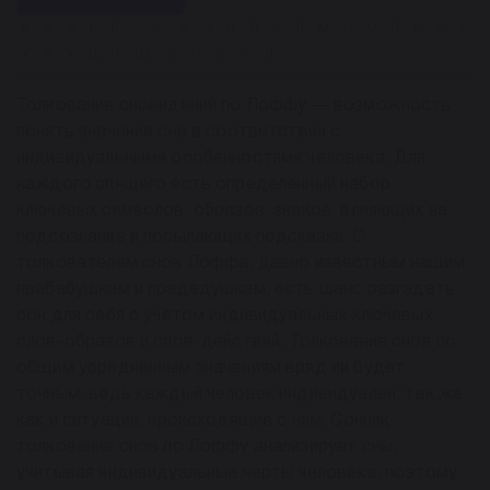
А
Б
В
Г
Д
Е
Ё
Ж
З
И
Й
К
Л
М
Н
О
П
Р
С
Т
У
Ф
Х
Ц
Ч
Ш
Щ
Ы
Э
Ю
Я
Толкование сновидений по Лоффу — возможность
понять значение сна в соответствии с
индивидуальными особенностями человека. Для
каждого спящего есть определенный набор
ключевых символов, образов, знаков, влияющих на
подсознание и посылающих подсказки. С
толкователем снов Лоффа, давно известным нашим
прабабушкам и прадедушкам, есть шанс разгадать
сон для себя с учетом индивидуальных ключевых
слов-образов и слов-действий. Толкование снов по
общим усредненным значениям вряд ли будет
точным, ведь каждый человек индивидуален, так же
как и ситуации, происходящие с ним. Сонник
толкование снов по Лоффу анализирует сны,
учитывая индивидуальные черты человека, поэтому