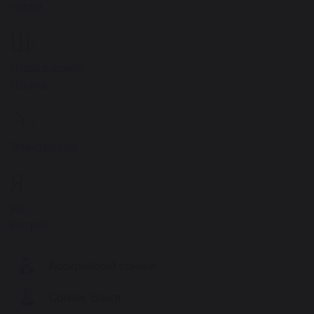
Числа
Ш
2
Шапка,шляпа
Шутка
Э
1
Электрошок
Я
2
Яд
Ястреб
Ассирийский сонник
Сонник Ванги