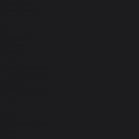
Ампутация
Анима, анимус
Б
10
Бриллианты
Больница
Багаж
Бег
Берилл (Аквамарин)
Биться, драться
Болезнь
Братья или сестры
ещё
В
8
Внутренний дворик
Волк