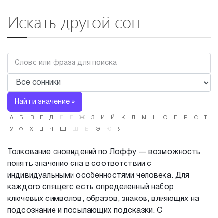
Искать другой сон
Найти значение »
А
Б
В
Г
Д
Е
Ё
Ж
З
И
Й
К
Л
М
Н
О
П
Р
С
Т
У
Ф
Х
Ц
Ч
Ш
Щ
Ы
Э
Ю
Я
Толкование сновидений по Лоффу — возможность
понять значение сна в соответствии с
индивидуальными особенностями человека. Для
каждого спящего есть определенный набор
ключевых символов, образов, знаков, влияющих на
подсознание и посылающих подсказки. С