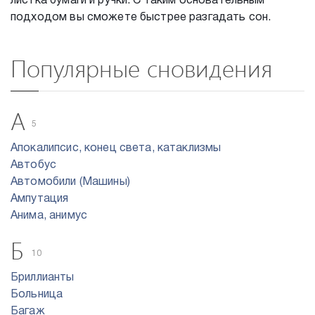
листка бумаги и ручки. С таким основательным
подходом вы сможете быстрее разгадать сон.
Популярные сновидения
А
5
Апокалипсис, конец света, катаклизмы
Автобус
Автомобили (Машины)
Ампутация
Анима, анимус
Б
10
Бриллианты
Больница
Багаж