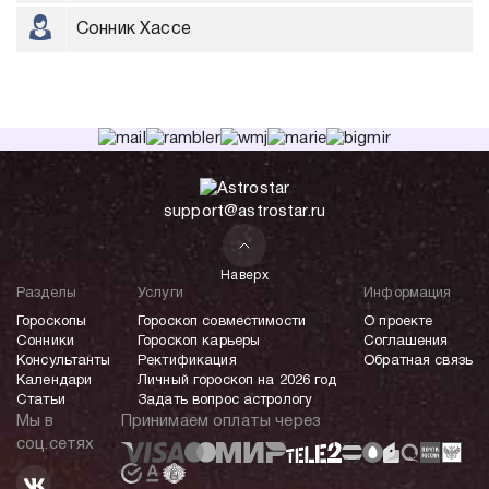
Сонник Хассе
support@astrostar.ru
Наверх
Разделы
Услуги
Информация
Гороскопы
Гороскоп совместимости
О проекте
Сонники
Гороскоп карьеры
Соглашения
Консультанты
Ректификация
Обратная связь
Календари
Личный гороскоп на 2026 год
Статьи
Задать вопрос астрологу
Мы в
Принимаем оплаты через
соц.сетях