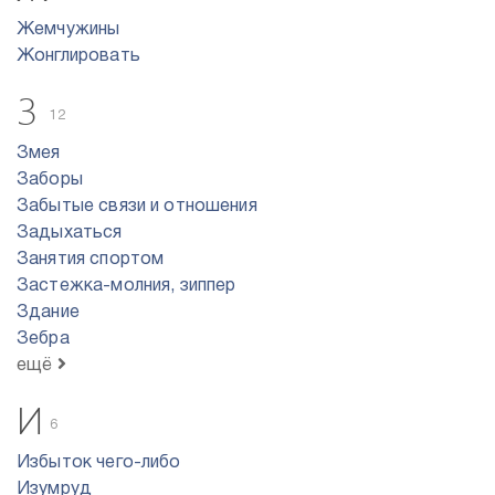
Жемчужины
Жонглировать
З
12
Змея
Заборы
Забытые связи и отношения
Задыхаться
Занятия спортом
Застежка-молния, зиппер
Здание
Зебра
ещё
И
6
Избыток чего-либо
Изумруд