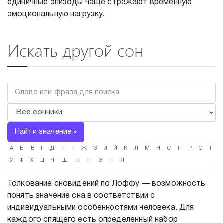
единичные эпизоды чаще отражают временную
эмоциональную нагрузку.
Искать другой сон
Найти значение »
А
Б
В
Г
Д
Е
Ё
Ж
З
И
Й
К
Л
М
Н
О
П
Р
С
Т
У
Ф
Х
Ц
Ч
Ш
Щ
Ы
Э
Ю
Я
Толкование сновидений по Лоффу — возможность
понять значение сна в соответствии с
индивидуальными особенностями человека. Для
каждого спящего есть определенный набор