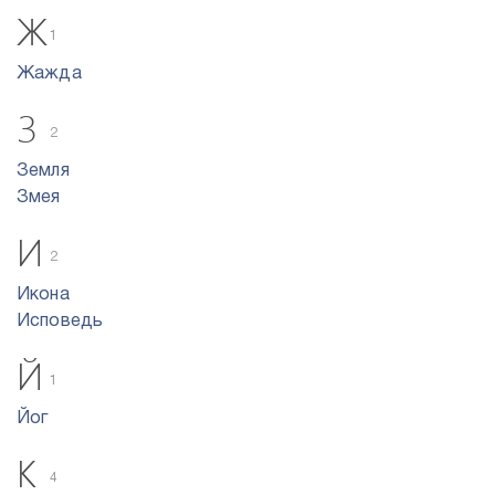
Ж
1
Жажда
З
2
Земля
Змея
И
2
Икона
Исповедь
Й
1
Йог
К
4