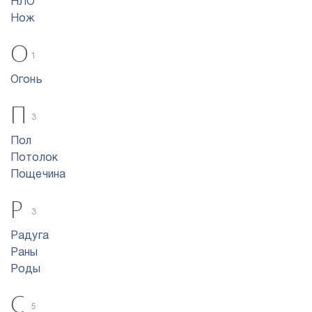
НЛО
Нож
О
1
Огонь
П
3
Пол
Потолок
Пощечина
Р
3
Радуга
Раны
Роды
С
5