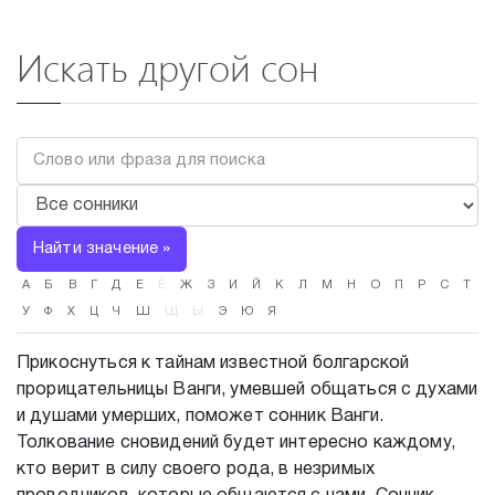
Искать другой сон
Найти значение »
А
Б
В
Г
Д
Е
Ё
Ж
З
И
Й
К
Л
М
Н
О
П
Р
С
Т
У
Ф
Х
Ц
Ч
Ш
Щ
Ы
Э
Ю
Я
Прикоснуться к тайнам известной болгарской
прорицательницы Ванги, умевшей общаться с духами
и душами умерших, поможет сонник Ванги.
Толкование сновидений будет интересно каждому,
кто верит в силу своего рода, в незримых