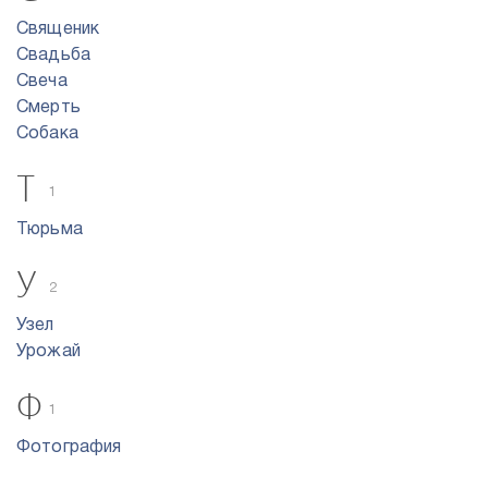
Священик
Свадьба
Свеча
Смерть
Собака
Т
1
Тюрьма
У
2
Узел
Урожай
Ф
1
Фотография