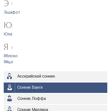
Э
1
Эшафот
Ю
1
Юла
Я
2
Яблоко
Яйцо
Ассирийский сонник
Сонник Ванги
Сонник Лоффа
Сонник Миллера