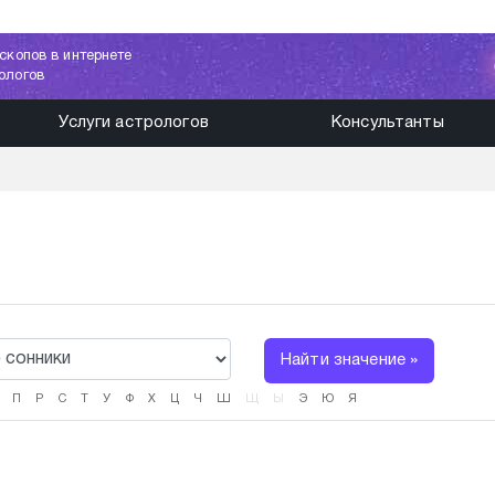
скопов в интернете
ологов
Услуги астрологов
Консультанты
Найти значение »
П
Р
С
Т
У
Ф
Х
Ц
Ч
Ш
Щ
Ы
Э
Ю
Я