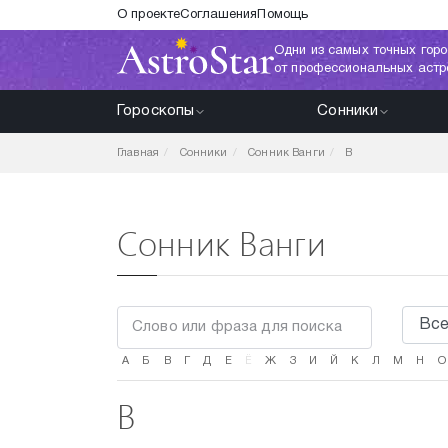
О проекте
Соглашения
Помощь
Одни из самых точных горо
от профессиональных астр
Гороскопы
Сонники
Главная
Сонники
Сонник Ванги
В
Сонник Ванги
А
Б
В
Г
Д
Е
Ё
Ж
З
И
Й
К
Л
М
Н
О
В