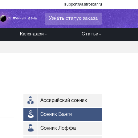
support@astrostar.ru
Узнать статус заказа
25 лунный день
Календари
Статьи
Ассирийский сонник
Сонник Ванги
Сонник Лоффа