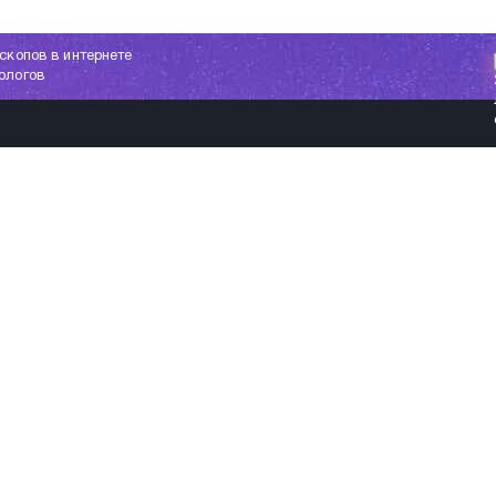
скопов в интернете
ологов