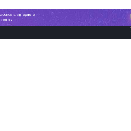
скопов в интернете
ологов