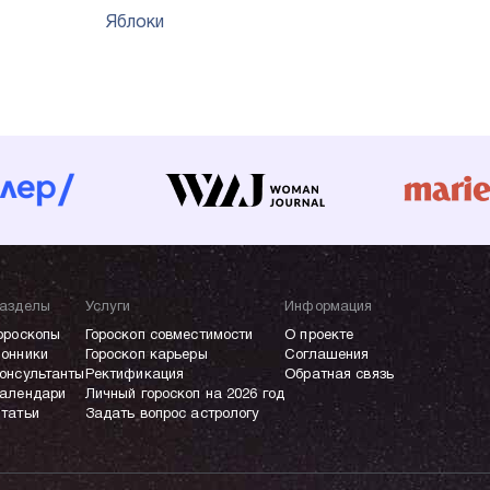
Яблоки
азделы
Услуги
Информация
ороскопы
Гороскоп совместимости
О проекте
онники
Гороскоп карьеры
Соглашения
онсультанты
Ректификация
Обратная связь
алендари
Личный гороскоп на 2026 год
татьи
Задать вопрос астрологу