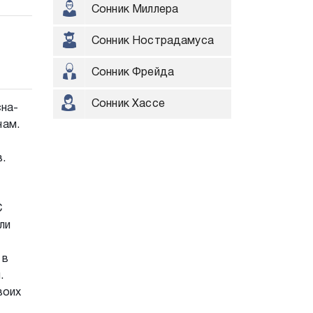
Сонник Миллера
Сонник Нострадамуса
Сонник Фрейда
Сонник Хассе
сна-
нам.
.
С
ли
 в
.
воих