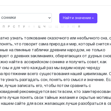
Найти значение »
П
Р
С
Т
У
Ф
Х
Ц
Ч
Ш
Щ
Ы
Э
Ю
Я
тно узнать толкование сказочного или необычного сна, 
понять, что говорит сама природа и мир, который снится 
нные на глиняные таблички древним народом, не только
вуют о древних заклинаниях, оберегающих от дурных снов
но найти в ассирийском соннике и получить совет, как
 сны и для чего каждый раз мы видим новую череду
на протяжении всего существования нашей цивилизации. 
 узнать разгадать сон, понять его смысл и значение. Ес
м, лучше записать его, чтобы потом сравнить с
овидений рекомендуется вести всем, кто заинтересован
ете лучше понять свои тайные желания и скрытые мотивы
а нашем сайте для всех желающих лучше разобраться в с