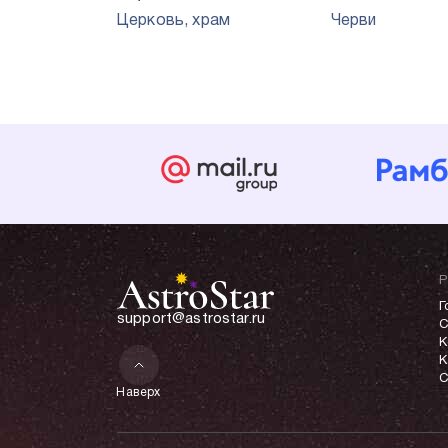
Церковь, храм
Черви
Р
Г
support@astrostar.ru
С
К
К
С
Наверх