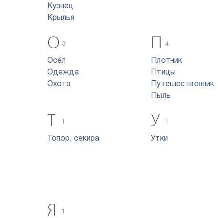
Кузнец
Крылья
О
П
3
4
Осёл
Плотник
Одежда
Птицы
Охота
Путешественник
Пыль
Т
У
1
1
Топор, секира
Утки
Я
1