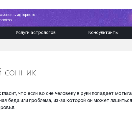
скопов в интернете
ологов
Услуги астрологов
Консультанты
й сонник
гласит, что если во сне человеку в руки попадает мотыга
ьная беда или проблема, из-за которой он может лишиться
оровья.