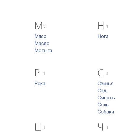
М
Н
3
1
Мясо
Ноги
Масло
Мотыга
Р
С
1
5
Река
Свинья
Сад
Смерть
Соль
Собаки
Ц
Ч
1
1