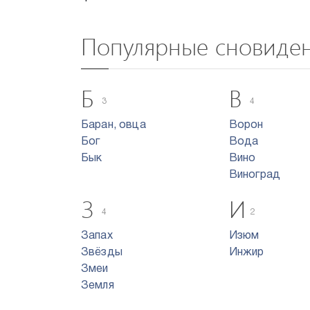
Популярные сновиде
Б
В
3
4
Баран, овца
Ворон
Бог
Вода
Бык
Вино
Виноград
З
И
4
2
Запах
Изюм
Звёзды
Инжир
Змеи
Земля