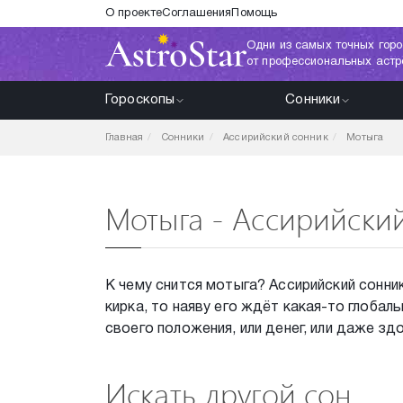
О проекте
Соглашения
Помощь
Одни из самых точных горо
от профессиональных астр
Гороскопы
Сонники
Главная
Сонники
Ассирийский сонник
Мотыга
Мотыга - Ассирийски
К чему снится мотыга? Ассирийский сонник 
кирка, то наяву его ждёт какая-то глобал
своего положения, или денег, или даже зд
Искать другой сон