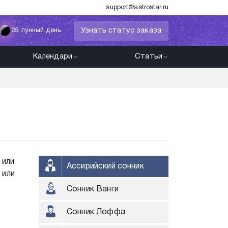
support@astrostar.ru
Узнать статус заказа
25 лунный день
Календари
Статьи
 или
Ассирийский сонник
 или
Сонник Ванги
Сонник Лоффа