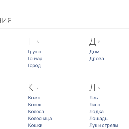
ния
Г
Д
3
2
Груша
Дом
Гончар
Дрова
Город
К
Л
7
5
Кожа
Лев
Козёл
Лиса
Колёса
Лодка
Колесница
Лошадь
Кошки
Лук и стрелы