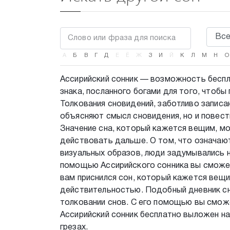
А
Б
В
Г
Д
Е
Ё
Ж
З
И
Й
К
Л
М
Н
О
Ассирийский сонник — возможность беспла
знака, посланного богами для того, чтобы 
Толкования сновидений, заботливо записа
объясняют смысл сновидения, но и повест
Значение сна, который кажется вещим, мож
действовать дальше. О том, что означают
визуальных образов, люди задумывались 
помощью Ассирийского сонника вы сможете
вам приснился сон, который кажется вещи
действительностью. Подобный дневник сн
толковании снов. С его помощью вы смож
Ассирийский сонник бесплатно выложен н
грезах.