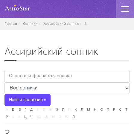
Главная
Сонники
Ассирийский сонник
З
Ассирийский сонник
Найти значение »
А
Б
В
Г
Д
Е
Ё
Ж
З
И
Й
К
Л
М
Н
О
П
Р
С
Т
У
Ф
Х
Ц
Ч
Ш
Щ
Ы
Э
Ю
Я
З