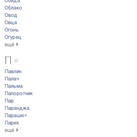
Обида
Облако
Овод
Овца
Огонь
Огурец
ещё
П
27
Павлин
Палач
Пальма
Папоротник
Пар
Паранджа
Парашют
Парик
ещё