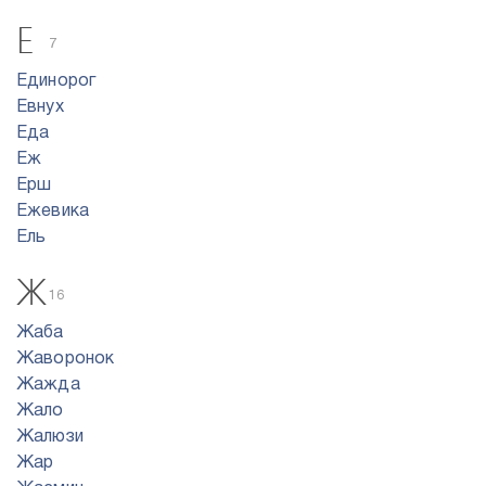
Е
7
Единорог
Евнух
Еда
Еж
Ерш
Ежевика
Ель
Ж
16
Жаба
Жаворонок
Жажда
Жало
Жалюзи
Жар