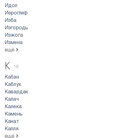
Идол
Иероглиф
Изба
Изгородь
Изжога
Измена
ещё
К
10
Кабан
Каблук
Кавардак
Калач
Калека
Камень
Канат
Капля
ещё