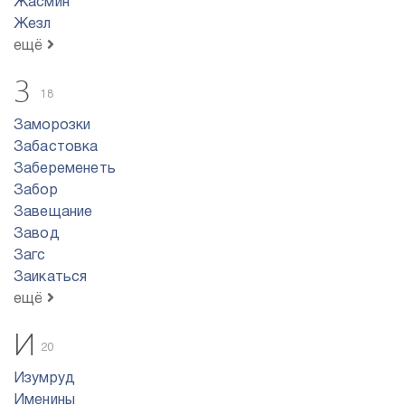
Жасмин
Жезл
ещё
З
18
Заморозки
Забастовка
Забеременеть
Забор
Завещание
Завод
Загс
Заикаться
ещё
И
20
Изумруд
Именины