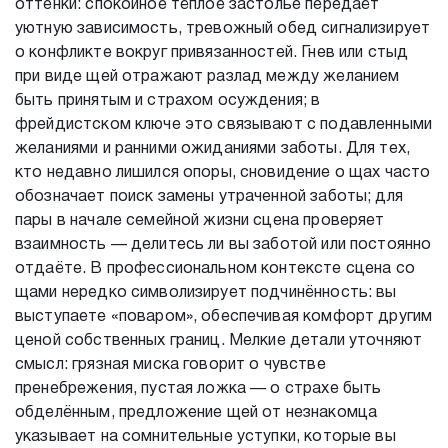
оттенки: спокойное тёплое застолье передаёт
уютную зависимость, тревожный обед сигнализирует
о конфликте вокруг привязанностей. Гнев или стыд
при виде щей отражают разлад между желанием
быть принятым и страхом осуждения; в
фрейдистском ключе это связывают с подавленными
желаниями и ранними ожиданиями заботы. Для тех,
кто недавно лишился опоры, сновидение о щах часто
обозначает поиск замены утраченной заботы; для
пары в начале семейной жизни сцена проверяет
взаимность — делитесь ли вы заботой или постоянно
отдаёте. В профессиональном контексте сцена со
щами нередко символизирует подчинённость: вы
выступаете «поваром», обеспечивая комфорт другим
ценой собственных границ. Мелкие детали уточняют
смысл: грязная миска говорит о чувстве
пренебрежения, пустая ложка — о страхе быть
обделённым, предложение щей от незнакомца
указывает на сомнительные уступки, которые вы