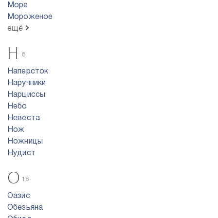
Море
Мороженое
ещё
Н
8
Наперсток
Наручники
Нарциссы
Небо
Невеста
Нож
Ножницы
Нудист
О
16
Оазис
Обезьяна