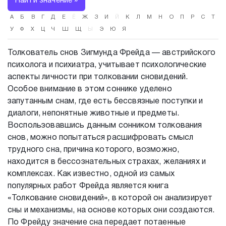
Найти значение »
А
Б
В
Г
Д
Е
Ё
Ж
З
И
Й
К
Л
М
Н
О
П
Р
С
Т
У
Ф
Х
Ц
Ч
Ш
Щ
Ы
Э
Ю
Я
Толкователь снов Зигмунда Фрейда — австрийского
психолога и психиатра, учитывает психологические
аспекты личности при толковании сновидений.
Особое внимание в этом соннике уделено
запутанным снам, где есть бессвязные поступки и
диалоги, непонятные животные и предметы.
Воспользовавшись данным сонником толкования
снов, можно попытаться расшифровать смысл
трудного сна, причина которого, возможно,
находится в бессознательных страхах, желаниях и
комплексах. Как известно, одной из самых
популярных работ Фрейда является книга
«Толкование сновидений», в которой он анализирует
сны и механизмы, на основе которых они создаются.
По Фрейду значение сна передает потаенные