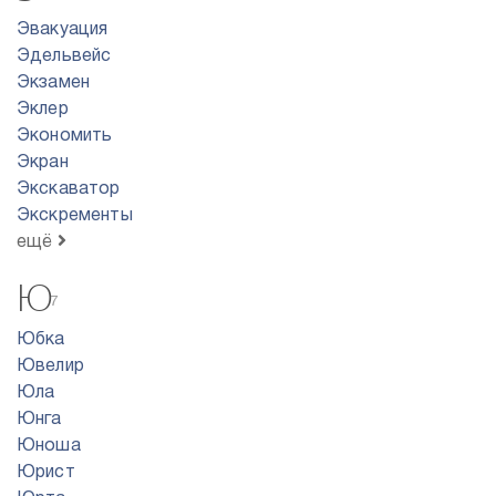
Эвакуация
Эдельвейс
Экзамен
Эклер
Экономить
Экран
Экскаватор
Экскременты
ещё
Ю
7
Юбка
Ювелир
Юла
Юнга
Юноша
Юрист