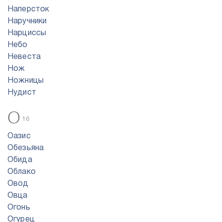
Наперсток
Наручники
Нарциссы
Небо
Невеста
Нож
Ножницы
Нудист
О
16
Оазис
Обезьяна
Обида
Облако
Овод
Овца
Огонь
Огурец