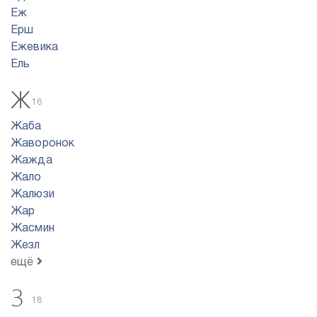
Еж
Ерш
Ежевика
Ель
Ж
16
Жаба
Жаворонок
Жажда
Жало
Жалюзи
Жар
Жасмин
Жезл
ещё
З
18