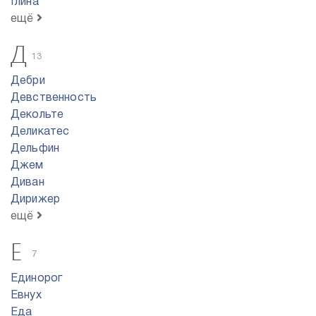
Глина
ещё
Д
13
Дебри
Девственность
Декольте
Деликатес
Дельфин
Джем
Диван
Дирижер
ещё
Е
7
Единорог
Евнух
Еда