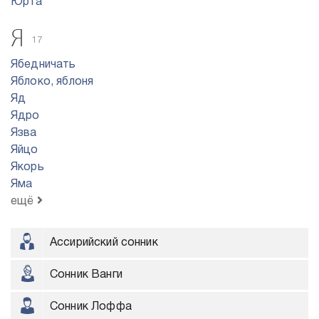
Юрта
Я
17
Ябедничать
Яблоко, яблоня
Яд
Ядро
Язва
Яйцо
Якорь
Яма
ещё
Ассирийский сонник
Сонник Ванги
Сонник Лоффа