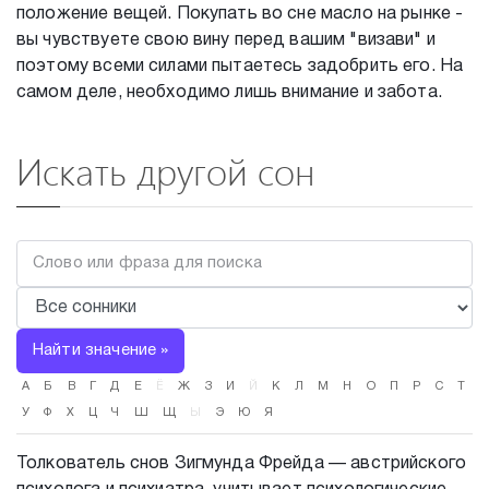
положение вещей. Покупать во сне масло на рынке -
вы чувствуете свою вину перед вашим "визави" и
поэтому всеми силами пытаетесь задобрить его. На
самом деле, необходимо лишь внимание и забота.
Искать другой сон
Найти значение »
А
Б
В
Г
Д
Е
Ё
Ж
З
И
Й
К
Л
М
Н
О
П
Р
С
Т
У
Ф
Х
Ц
Ч
Ш
Щ
Ы
Э
Ю
Я
Толкователь снов Зигмунда Фрейда — австрийского