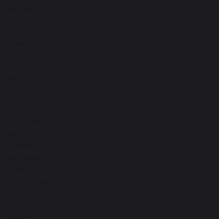
Харакири
Хвалить
Хвост
Хвоя
Хирург
Хлеб
ещё
Ц
10
Царапина
Целоваться
Цемент
Цепочка
Цепь
Церемония
Цирк
Цистерна
ещё