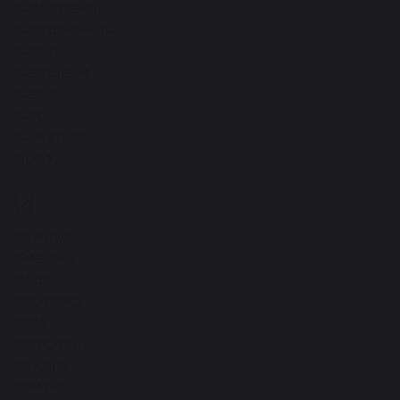
Забастовка
Забеременеть
Забор
Завещание
Завод
Загс
Заикаться
ещё
И
20
Изумруд
Именины
Идол
Иероглиф
Изба
Изгородь
Изжога
Измена