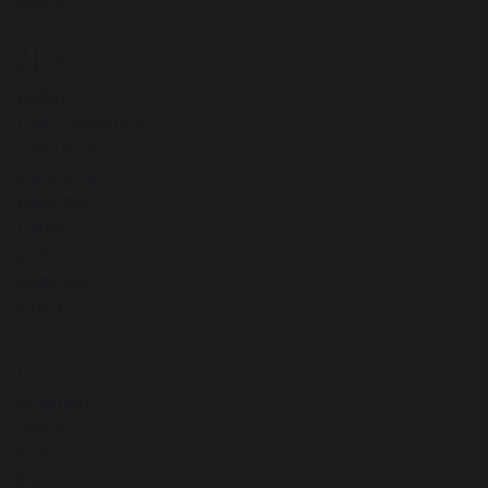
ещё
Д
13
Дебри
Девственность
Декольте
Деликатес
Дельфин
Джем
Диван
Дирижер
ещё
Е
7
Единорог
Евнух
Еда
Еж