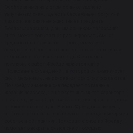
аспекты личности при толковании сновидений.
Особое внимание в этом соннике уделено
запутанным снам, где есть бессвязные поступки и
диалоги, непонятные животные и предметы.
Воспользовавшись данным сонником толкования
снов, можно попытаться расшифровать смысл
трудного сна, причина которого, возможно,
находится в бессознательных страхах, желаниях и
комплексах. Как известно, одной из самых
популярных работ Фрейда является книга
«Толкование сновидений», в которой он анализирует
сны и механизмы, на основе которых они создаются.
По Фрейду значение сна передает потаенные
желания человека, чаще всего интимного характера,
а основа для сна берется из событий, произошедших
с человеком накануне. В книге Фрейд анализирует,
что означают сны его пациентов, приводя примеры из
собственной практики. Толкование снов по Фрейду
помогает раскрыть смысл сна с помощью