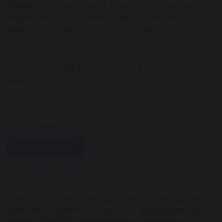
беременность партнерши. Если же этот сон был
увиден женщиной, то значит, ее муж или любовник
изменяет ей с кем-то из сотрудниц на работе.
Искать другой сон
Найти значение »
А
Б
В
Г
Д
Е
Ё
Ж
З
И
Й
К
Л
М
Н
О
П
Р
С
Т
У
Ф
Х
Ц
Ч
Ш
Щ
Ы
Э
Ю
Я
Толкователь снов Зигмунда Фрейда — австрийского
психолога и психиатра, учитывает психологические