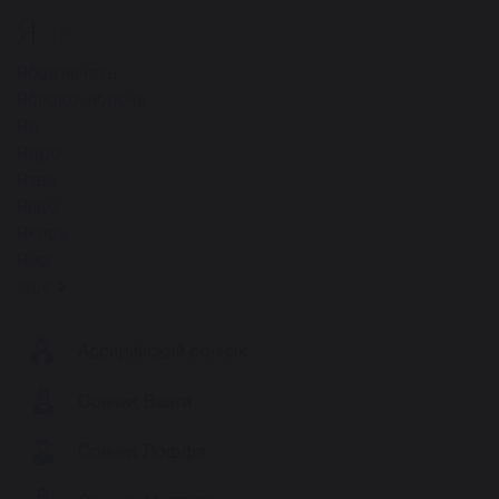
Я
17
Ябедничать
Яблоко, яблоня
Яд
Ядро
Язва
Яйцо
Якорь
Яма
ещё
Ассирийский сонник
Сонник Ванги
Сонник Лоффа