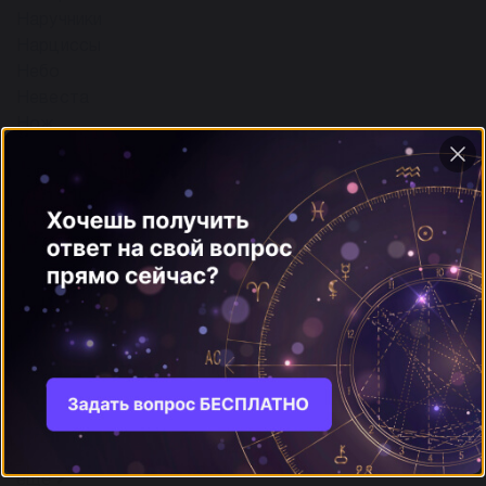
Наручники
Нарциссы
Небо
Невеста
Нож
Ножницы
Нудист
О
16
Оазис
Обезьяна
Обида
Облако
Овод
Овца
Огонь
Огурец
ещё