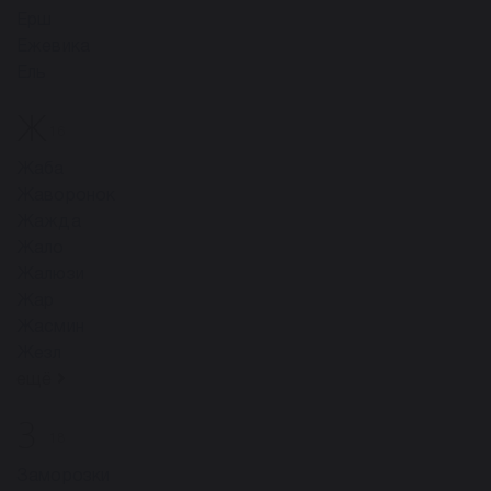
Ерш
Ежевика
Ель
Ж
16
Жаба
Жаворонок
Жажда
Жало
Жалюзи
Жар
Жасмин
Жезл
ещё
З
18
Заморозки