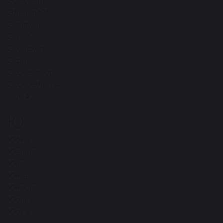
Эвакуация
Эдельвейс
Экзамен
Эклер
Экономить
Экран
Экскаватор
Экскременты
ещё
Ю
7
Юбка
Ювелир
Юла
Юнга
Юноша
Юрист
Юрта