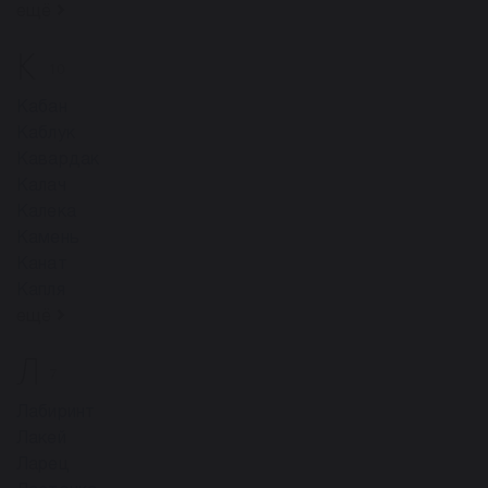
ещё
К
10
Кабан
Каблук
Кавардак
Калач
Калека
Камень
Канат
Капля
ещё
Л
7
Лабиринт
Лакей
Ларец