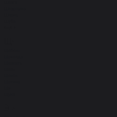
Шпага
Шпаргалка
Шприц
Шуба
ещё
Щ
8
Щебень
Щеколда
Щелкать
Щель
Щенок
Щетина
Щи
Щука
Э
21