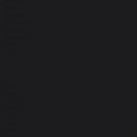
Василек
Веер
Великан
Велосипед
Вентилятор
Венчание
Вепрь
ещё
Г
20
Гантели
Гарем
Гарпун
Гейзер
Гепард
Гипс
Гитара
Глина