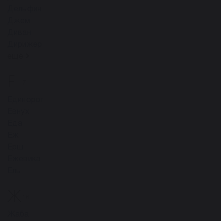
Дельфин
Джем
Диван
Дирижер
ещё
Е
7
Единорог
Евнух
Еда
Еж
Ерш
Ежевика
Ель
Ж
16
Жаба