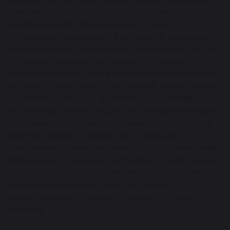
находится в бессознательных страхах, желаниях и
комплексах. Как известно, одной из самых
популярных работ Фрейда является книга
«Толкование сновидений», в которой он анализирует
сны и механизмы, на основе которых они создаются.
По Фрейду значение сна передает потаенные
желания человека, чаще всего интимного характера,
а основа для сна берется из событий, произошедших
с человеком накануне. В книге Фрейд анализирует,
что означают сны его пациентов, приводя примеры из
собственной практики. Толкование снов по Фрейду
помогает раскрыть смысл сна с помощью
психоанализа. Ученый выделяет три типа сновидений:
осмысленные, логичные и бессвязные. На последние
стоит обратить особое внимание, поскольку именно
они, по мнению Фрейда, могут лучше всего
охарактеризовать психологическое состояние
человека.