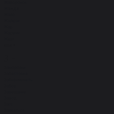
Жаворонок
Жажда
Жало
Жалюзи
Жар
Жасмин
Жезл
ещё
З
18
Заморозки
Забастовка
Забеременеть
Забор
Завещание
Завод
Загс
Заикаться