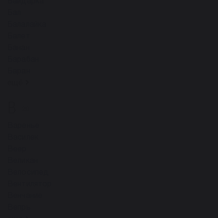
Байдарка
Бал
Балалайка
Балет
Банан
Барабан
Баран
ещё
В
20
Варенье
Василек
Веер
Великан
Велосипед
Вентилятор
Венчание
Вепрь