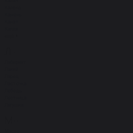
Калач
Калека
Камень
Канат
Капля
ещё
Л
7
Лабиринт
Лакей
Ларец
Ласточка
Лебедь
Лестница
Лягушка
М
10
Масло