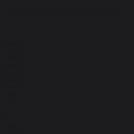
Популярные сновидения
А
15
Авария
Автобус
Абрикос
Абажур
Аист
Айсберг
Акула
Алмаз
ещё
Б
22
Базар