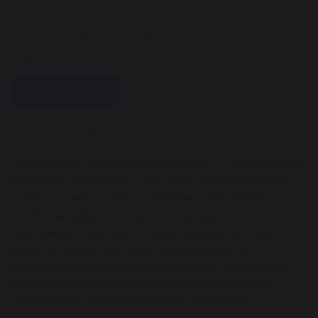
Найти значение »
А
Б
В
Г
Д
Е
Ё
Ж
З
И
Й
К
Л
М
Н
О
П
Р
С
Т
У
Ф
Х
Ц
Ч
Ш
Щ
Ы
Э
Ю
Я
Толкователь снов Зигмунда Фрейда — австрийского
психолога и психиатра, учитывает психологические
аспекты личности при толковании сновидений.
Особое внимание в этом соннике уделено
запутанным снам, где есть бессвязные поступки и
диалоги, непонятные животные и предметы.
Воспользовавшись данным сонником толкования
снов, можно попытаться расшифровать смысл
трудного сна, причина которого, возможно,