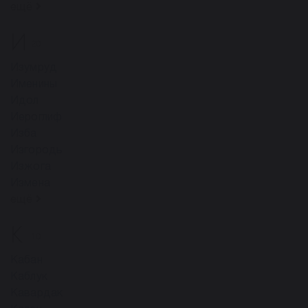
ещё
И
20
Изумруд
Именины
Идол
Иероглиф
Изба
Изгородь
Изжога
Измена
ещё
К
10
Кабан
Каблук
Кавардак