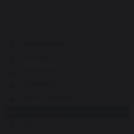
Яйцо
Якорь
Яма
ещё
Ассирийский сонник
Сонник Ванги
Сонник Лоффа
Сонник Миллера
Сонник Нострадамуса
Сонник Фрейда
Сонник Хассе