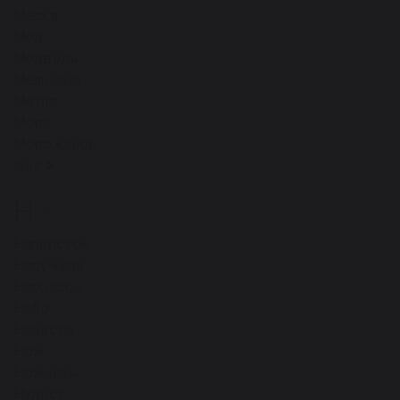
Маска
Мед
Медведь
Мельница
Метла
Море
Мороженое
ещё
Н
8
Наперсток
Наручники
Нарциссы
Небо
Невеста
Нож
Ножницы
Нудист