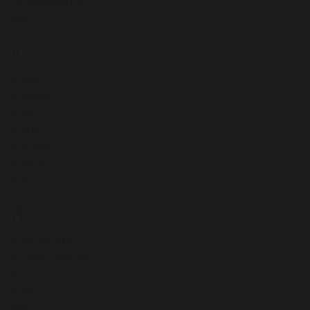
Экскременты
ещё
Ю
7
Юбка
Ювелир
Юла
Юнга
Юноша
Юрист
Юрта
Я
17
Ябедничать
Яблоко, яблоня
Яд
Ядро
Язва