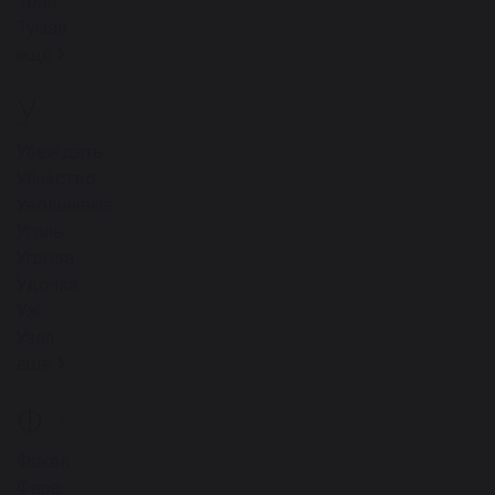
Трап
Туман
ещё
У
19
Убеждать
Убийство
Увольнение
Уголь
Угроза
Удочка
Уж
Узел
ещё
Ф
17
Факел
Фара