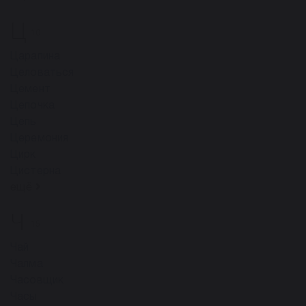
Ц
10
Царапина
Целоваться
Цемент
Цепочка
Цепь
Церемония
Цирк
Цистерна
ещё
Ч
15
Чай
Чалма
Часовщик
Часы