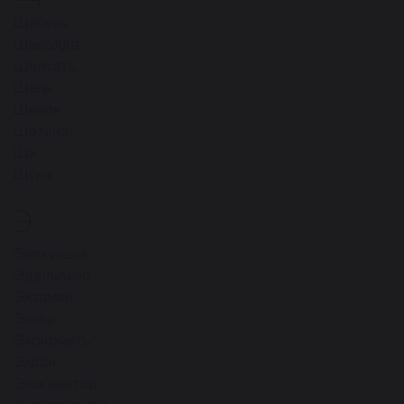
Щебень
Щеколда
Щелкать
Щель
Щенок
Щетина
Щи
Щука
Э
21
Эвакуация
Эдельвейс
Экзамен
Эклер
Экономить
Экран
Экскаватор