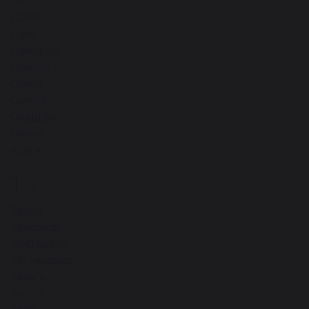
Сабля
Сало
Самовар
Самолет
Санки
Сапоги
Свадьба
Свеча
ещё
Т
9
Табор
Талисман
Танцевать
Татуировка
Телега
Тесто