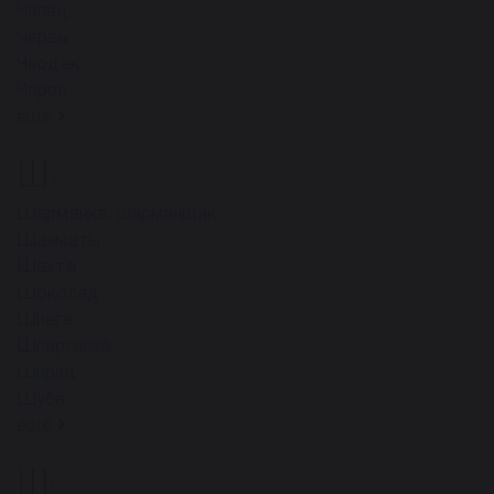
Чепец
Червь
Чердак
Череп
ещё
Ш
9
Шарманка, шарманщик
Шахматы
Шахта
Шоколад
Шпага
Шпаргалка
Шприц
Шуба
ещё
Щ
8