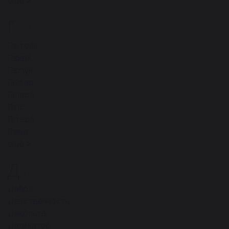
ещё
Г
20
Гантели
Гарем
Гарпун
Гейзер
Гепард
Гипс
Гитара
Глина
ещё
Д
13
Дебри
Девственность
Декольте
Деликатес