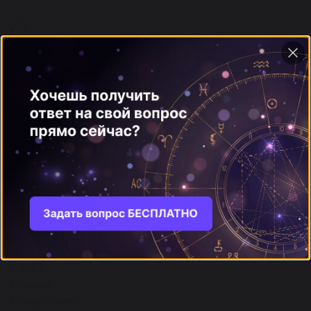
О
16
Оазис
Обезьяна
Обида
Облако
Овод
Овца
Огонь
Огурец
ещё
П
27
Павлин
Палач
Пальма
Папоротник