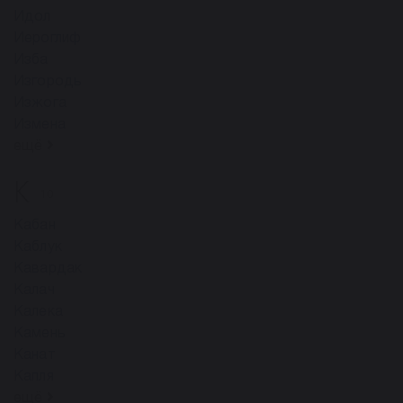
Идол
Иероглиф
Изба
Изгородь
Изжога
Измена
ещё
К
10
Кабан
Каблук
Кавардак
Калач
Калека
Камень
Канат
Капля
ещё