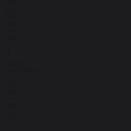
Ювелир
Юла
Юнга
Юноша
Юрист
Юрта
Я
17
Ябедничать
Яблоко, яблоня
Яд
Ядро
Язва
Яйцо
Якорь
Яма
ещё