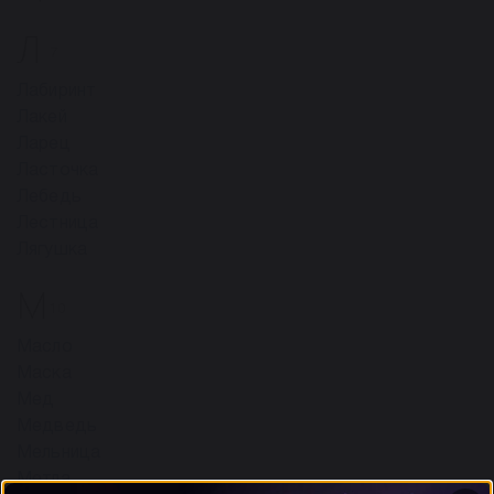
Л
7
Лабиринт
Лакей
Ларец
Ласточка
Лебедь
Лестница
Лягушка
М
10
Масло
Маска
Мед
Медведь
Мельница
Метла