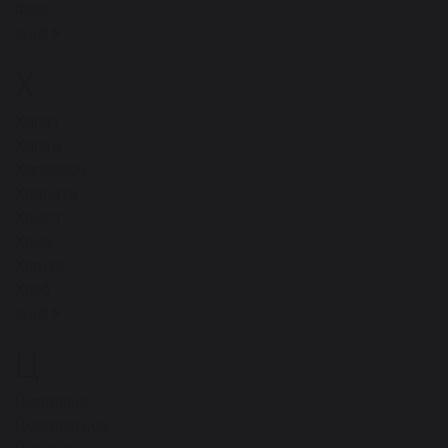
Флаг
ещё
Х
20
Халат
Халва
Харакири
Хвалить
Хвост
Хвоя
Хирург
Хлеб
ещё
Ц
10
Царапина
Целоваться