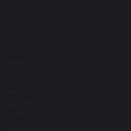
Е
7
Единорог
Евнух
Еда
Еж
Ерш
Ежевика
Ель
Ж
16
Жаба
Жаворонок
Жажда
Жало
Жалюзи
Жар