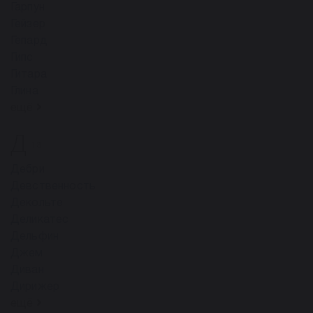
Гарпун
Гейзер
Гепард
Гипс
Гитара
Глина
ещё
Д
13
Дебри
Девственность
Декольте
Деликатес
Дельфин
Джем
Диван
Дирижер
ещё