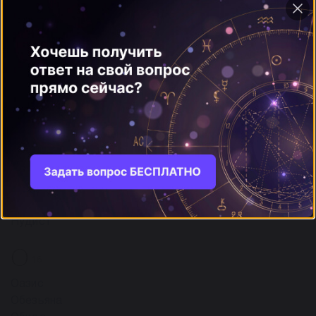
Море
Мороженое
ещё
Н
8
Наперсток
Наручники
Нарциссы
Небо
Невеста
Нож
Ножницы
Нудист
О
16
Оазис
Обезьяна