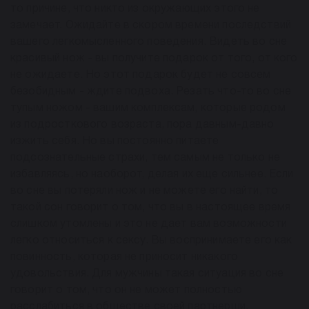
то причине, что никто из окружающих этого не
замечает. Ожидайте в скором времени последствий
вашего легкомысленного поведения. Видеть во сне
красивый нож - вы получите подарок от того, от кого
не ожидаете. Но этот подарок будет не совсем
безобидным - ждите подвоха. Резать что-то во сне
тупым ножом - вашим комплексам, которые родом
из подросткового возраста, пора давным-давно
изжить себя. Но вы постоянно питаете
подсознательные страхи, тем самым не только не
избавляясь, но наоборот, делая их еще сильнее. Если
во сне вы потеряли нож и не можете его найти, то
такой сон говорит о том, что вы в настоящее время
слишком утомлены и это не дает вам возможности
легко относиться к сексу. Вы воспринимаете его как
повинность, которая не приносит никакого
удовольствия. Для мужчины такая ситуация во сне
говорит о том, что он не может полностью
расслабиться в обществе своей партнерши,