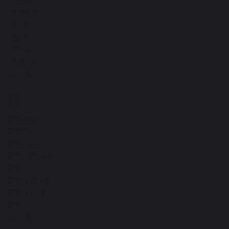
Обида
Облако
Овод
Овца
Огонь
Огурец
ещё
П
27
Павлин
Палач
Пальма
Папоротник
Пар
Паранджа
Парашют
Парик
ещё