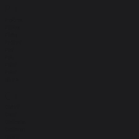
Р
16
Рюкзак
Рынок
Рыба
Рябина
Рай
Рак
Рана
Река
ещё
С
15
Сабля
Сало
Самовар
Самолет
Санки