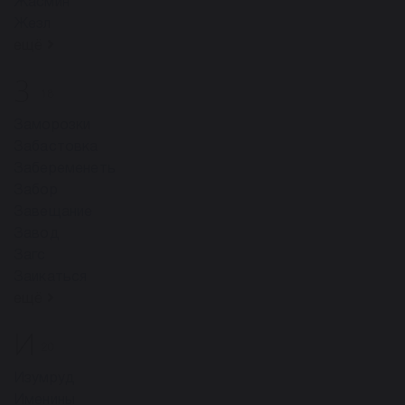
Жасмин
Жезл
ещё
З
18
Заморозки
Забастовка
Забеременеть
Забор
Завещание
Завод
Загс
Заикаться
ещё
И
20
Изумруд
Именины