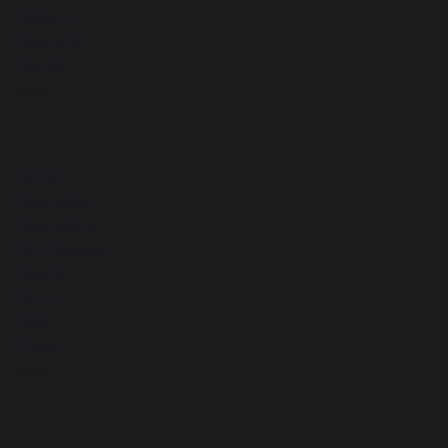
Сапоги
Свадьба
Свеча
ещё
Т
9
Табор
Талисман
Танцевать
Татуировка
Телега
Тесто
Трап
Туман
ещё
У
19