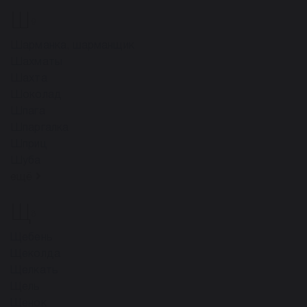
Ш
9
Шарманка, шарманщик
Шахматы
Шахта
Шоколад
Шпага
Шпаргалка
Шприц
Шуба
ещё
Щ
8
Щебень
Щеколда
Щелкать
Щель
Щенок