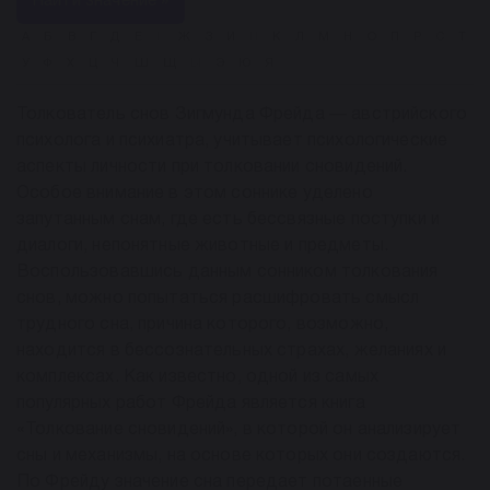
Найти значение »
А
Б
В
Г
Д
Е
Ё
Ж
З
И
Й
К
Л
М
Н
О
П
Р
С
Т
У
Ф
Х
Ц
Ч
Ш
Щ
Ы
Э
Ю
Я
Толкователь снов Зигмунда Фрейда — австрийского
психолога и психиатра, учитывает психологические
аспекты личности при толковании сновидений.
Особое внимание в этом соннике уделено
запутанным снам, где есть бессвязные поступки и
диалоги, непонятные животные и предметы.
Воспользовавшись данным сонником толкования
снов, можно попытаться расшифровать смысл
трудного сна, причина которого, возможно,
находится в бессознательных страхах, желаниях и
комплексах. Как известно, одной из самых
популярных работ Фрейда является книга
«Толкование сновидений», в которой он анализирует
сны и механизмы, на основе которых они создаются.
По Фрейду значение сна передает потаенные