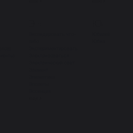
ещё
ещё
Э
Ю
15
2
Экспедировать что-
Юбилей
либо
Юбка
ехов)
Экспериментировать
менты)
Электризоваться
Электрический свет
Элемент
Эпилептика
Эполеты
Эссенция
ещё