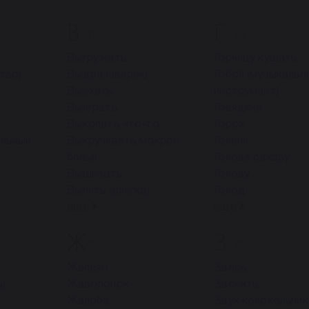
В
Г
76
59
Выгружать
Горчицу кушать
тво)
Выдра (зверек)
Гобой (музыкальн
Выехать
инструмент)
Выиграть
Говядина
Выкопать что-то
Горох
ельный
Выкручивать мокрое
Голени
белье
Голова сахару
Вышивать
Голову
Выпить (слегка)
Голод
ещё
ещё
Ж
З
26
58
Железо
Зверь
)
Жаворонок
Звонить
Жалоба
Звук колокольчи