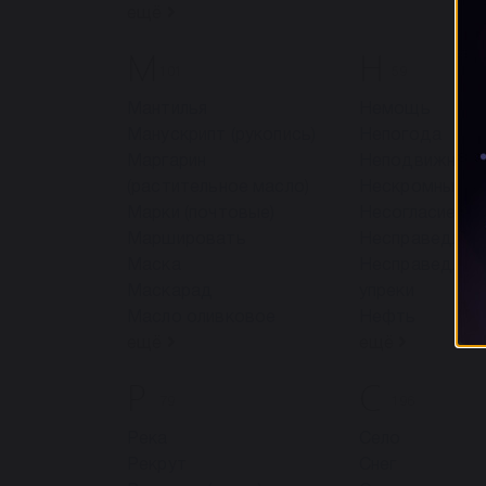
ещё
М
Н
101
59
Мантилья
Немощь
Манускрипт (рукопись)
Непогода
Маргарин
Неподвижным
(растительное масло)
Нескромным
Марки (почтовые)
Несогласие
Маршировать
Несправедлив
Маска
Несправедлив
Маскарад
упреки
Масло оливковое
Нефть
ещё
ещё
Р
С
79
196
Река
Село
Рекрут
Снег