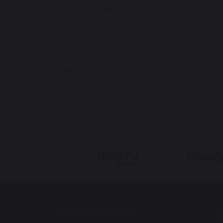
Ядро пyшeчнoe
Яд
Ягоды
Язык
Яйца
Яму
ещё
support@astrostar.ru
Р