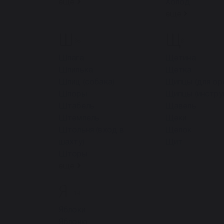
ещё
Холод
ещё
Ш
Щ
36
8
Шпага
Щетина
Шпилька
Щетка
Шпиц (собака)
Щипцы (для ор
Шпоры
Щипцы (инстру
Штабель
Щавель
Штемпель
Щеки
Штольня (вход в
Щелок
шахту)
Щит
Шторы
ещё
Я
14
Яблоки
Яблоню