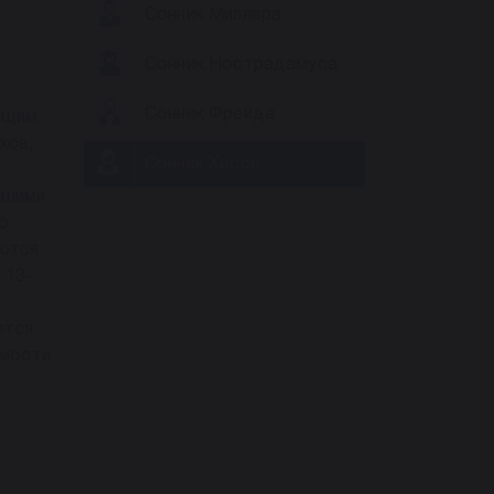
Сонник Миллера
Сонник Нострадамуса
Сонник Фрейда
ующим
хов,
Сонник Хассе
ашими
о
уются
 13-
ется
имости