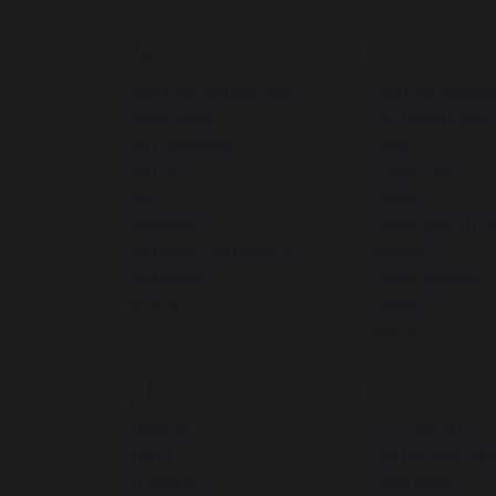
А
Б
53
78
Абажур (бумажный)
Благословение
Авантюра
Бог (Христианс
Автомобиль
Боль
Автор
Будильник
Ад
Бабка
Адвокат
Бабка (растит
Администрировать
корень)
Адмирал
Бавол (бугай)
ещё
Базар
ещё
Д
Е
49
11
Деньги
Есть,кушать
Дети
Ева (проматерь
Джунгли
Евангелие