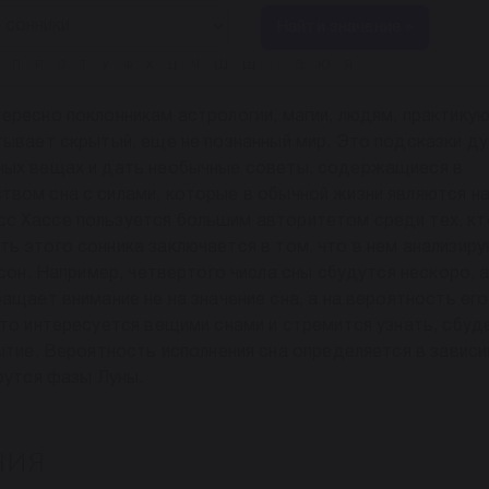
Найти значение »
П
Р
С
Т
У
Ф
Х
Ц
Ч
Ш
Щ
Ы
Э
Ю
Я
ересно поклонникам астрологии, магии, людям, практик
тывает скрытый, еще не познанный мир. Это подсказки ду
ных вещах и дать необычные советы, содержащиеся в
твом сна с силами, которые в обычной жизни являются н
с Хассе пользуется большим авторитетом среди тех, кт
ь этого сонника заключается в том, что в нем анализир
 сон. Например, четвертого числа сны сбудутся нескоро, а
ащает внимание не на значение сна, а на вероятность его
кто интересуется вещими снами и стремится узнать, сбуд
бытие. Вероятность исполнения сна определяется в завис
рутся фазы Луны.
ния