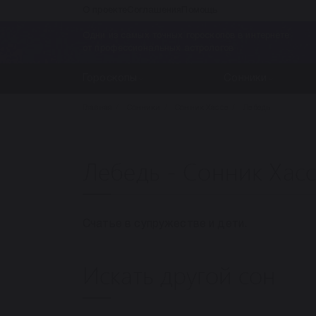
О проекте
Соглашения
Помощь
Одни из самых точных гороскопов в интернете
от профессиональных астрологов
Гороскопы
Сонники
Главная
Сонники
Сонник Хассе
Лебедь
Лебедь - Сонник Хас
Счатье в супружестве и дети.
Искать другой сон