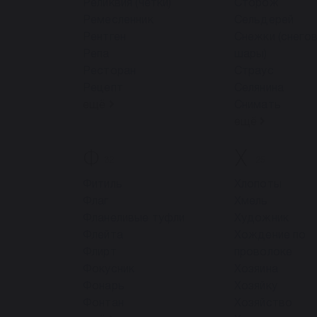
Реликвия (четки)
Сторож
Ремесленник
Сельдерей
Рентген
Снежки (снего
Репа
шары)
Ресторан
Страус
Рецепт
Селянина
ещё
Снимать
ещё
Ф
Х
32
25
Фитиль
Хлопоты
Флаг
Хмель
Фланеливые туфли
Художник
Флейта
Хождение по
Флирт
проволоке
Фокусник
Хозяина
Фонарь
Хозяйку
Фонтан
Хозяйство