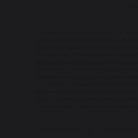
А
Б
В
Г
Д
Е
Ё
Ж
З
И
Й
К
Л
М
Н
О
Толкование снов по Хассе может быть инт
духовные практики. Толкователь снов учи
помогающих увидеть тайные знаки в обыч
бытовых снах. Это наше общение посредс
проводниками и помощниками. Медиум мис
занимается толкованием сном. Особенност
не символы снов, а даты, когда приснился
го — приведут к неприятностям. Хассе обр
исполнения. Этот сонник подходит всем, 
или нет то или иное приснившееся ему со
от числа месяца, при этом во внимание бе
Популярные сновиде