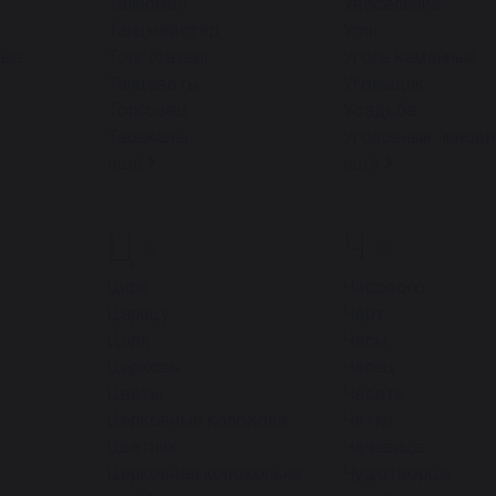
Талисман
Увеселение
Танцмейстер
Угли
вые
Торг (базар)
Уголь каменный
Танцевать
Угольщик
Торговец
Усадьба
Тараканы
Уголовный чиновн
ещё
ещё
Ц
Ч
24
26
Цирк
Часового
Царицу
Черт
Царя
Часы
Церковь
Чепец
Цветы
Чесать
Церковные колокола
Четки
Цветник
Чечевица
Церковная колокольня
Чудотворца