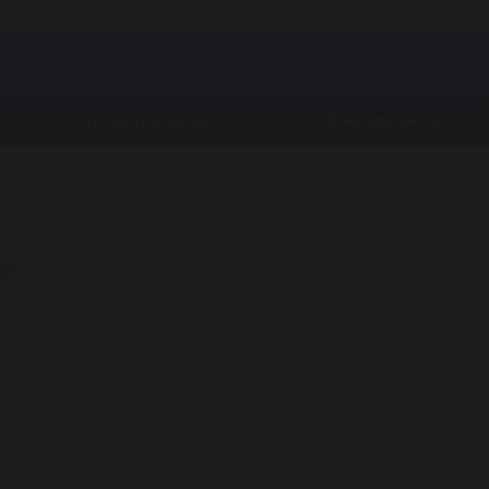
Услуги астрологов
Консультанты
се