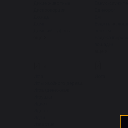
Дикие животные
Евнух (служите
Диспропорции
Единорог
Дождь
Еж
Дама
Ездить на лош
Дамский туфель
верхом
ещё
Ездока (верхо
лошади)
ещё
И
Й
46
1
Игла
Йога
Иглы хвойного дерева
Игра (денежная)
Игрушки
Идиот
Идеал
Идти
Известия