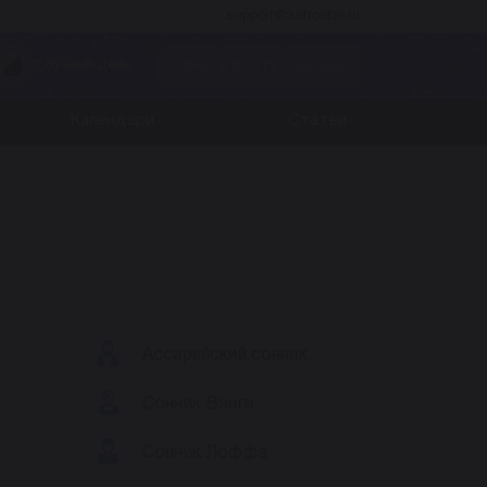
support@astrostar.ru
Узнать статус заказа
23 лунный день
Календари
Статьи
Ассирийский сонник
Сонник Ванги
Сонник Лоффа