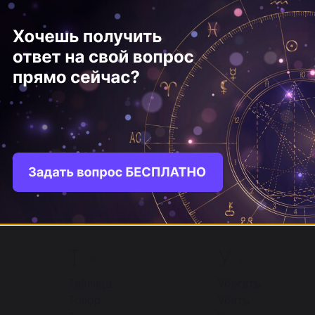
ещё
ещё
О
П
97
243
Отношения
Платье
Отправленным быть
Преследование
Отпуск (отдых)
Плащ
Отчаяние
Пресс
Отче наш (молится)
Плед
ость
Отчет
Преступник
ые
Отчизна
Плетень
Офицер
Прибыль
ещё
ещё
Т
У
86
51
Таблица
Убегать
Топор
Убить