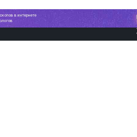
скопов в интернете
ологов