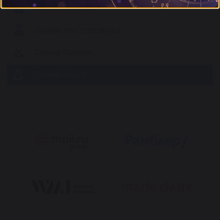
Сонник Миллера
Сонник Нострадамуса
Сонник Фрейда
Сонник Хассе