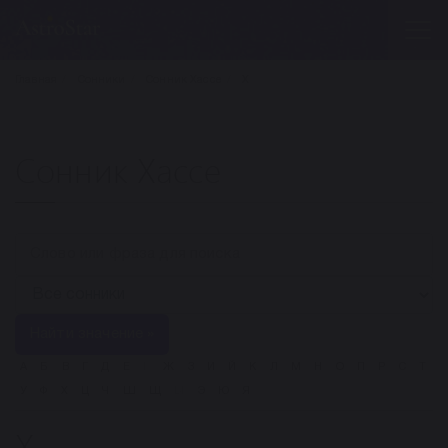
Главная
Сонники
Сонник Хассе
Х
Сонник Хассе
Найти значение »
А
Б
В
Г
Д
Е
Ё
Ж
З
И
Й
К
Л
М
Н
О
П
Р
С
Т
У
Ф
Х
Ц
Ч
Ш
Щ
Ы
Э
Ю
Я
Х