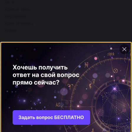
Хвост
Хризантемы
Херувима
Христование
Химик
Хромать
Хирург
Хищных птиц
Хромой
Храм
Ассирийский сонник
Сонник Ванги
Сонник Лоффа