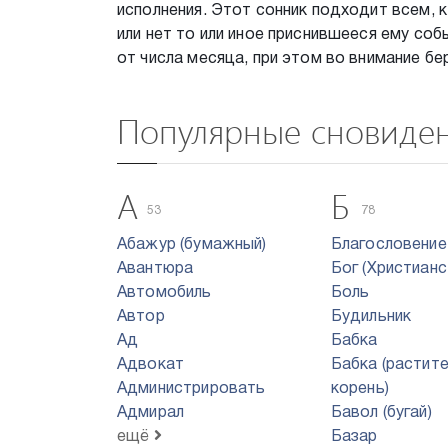
исполнения. Этот сонник подходит всем, 
или нет то или иное приснившееся ему со
от числа месяца, при этом во внимание бе
Популярные сновиде
А
Б
53
78
Абажур (бумажный)
Благословение
Авантюра
Бог (Христианс
Автомобиль
Боль
Автор
Будильник
Ад
Бабка
Адвокат
Бабка (растит
Администрировать
корень)
Адмирал
Бавол (бугай)
ещё
Базар