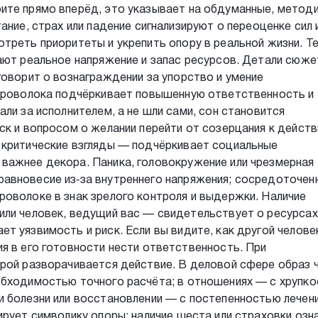
ите прямо вперёд, это указывает на обдуманные, метод
ание, страх или падение сигнализируют о переоценке сил 
треть приоритеты и укрепить опору в реальной жизни. Т
ают реальное напряжение и запас ресурсов. Детали сюже
говорит о вознаграждении за упорство и умение
 проволока подчёркивает повышенную ответственность и
ли за исполнителем, а не шли сами, сон становится
ск и вопросом о желании перейти от созерцания к действ
 критические взгляды — подчёркивает социальные
важнее декора. Паника, головокружение или чрезмерная
авновесие из‑за внутреннего напряжения; сосредоточен
оволоке в знак зрелого контроля и выдержки. Наличие
или человек, ведущий вас — свидетельствует о ресурсах
т уязвимость и риск. Если вы видите, как другой челове
я в его готовности нести ответственность. При
орой разворачивается действие. В деловой сфере образ
обходимостью точного расчёта; в отношениях — с хрупк
 болезни или восстановлении — с постепенностью лечени
ирует символику опоры: наличие шеста или страховки озн