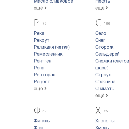
Масло оливковое
Нефть
ещё
ещё
Р
С
79
196
Река
Село
Рекрут
Снег
Реликвия (четки)
Сторож
Ремесленник
Сельдерей
Рентген
Снежки (снего
Репа
шары)
Ресторан
Страус
Рецепт
Селянина
ещё
Снимать
ещё
Ф
Х
32
25
Фитиль
Хлопоты
Флаг
Хмель