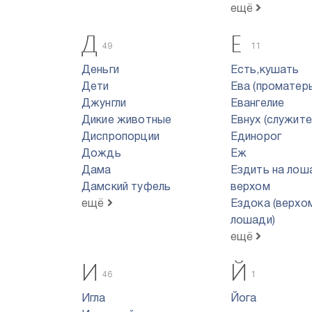
ещё
Д
Е
49
11
Деньги
Есть,кушать
Дети
Ева (проматерь
Джунгли
Евангелие
Дикие животные
Евнух (служите
Диспропорции
Единорог
Дождь
Еж
Дама
Ездить на лош
Дамский туфель
верхом
ещё
Ездока (верхо
лошади)
ещё
И
Й
46
1
Игла
Йога