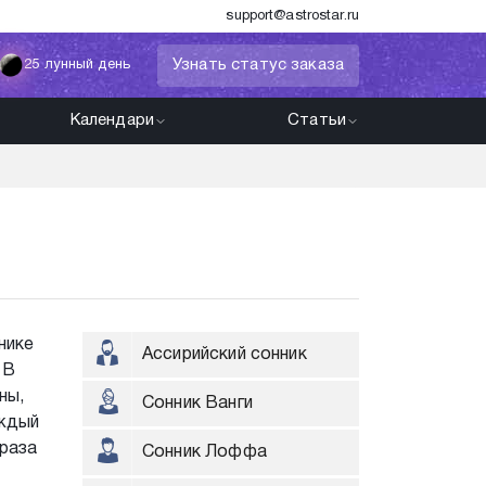
support@astrostar.ru
Узнать статус заказа
25 лунный день
Календари
Статьи
нике
Ассирийский сонник
 В
ны,
Сонник Ванги
аждый
браза
Сонник Лоффа