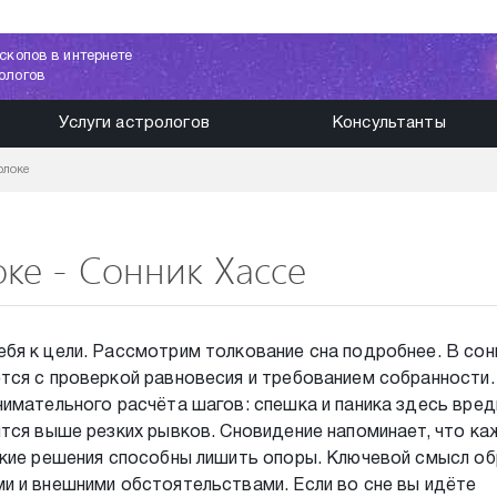
скопов в интернете
ологов
Услуги астрологов
Консультанты
олоке
ке - Сонник Хассе
бя к цели. Рассмотрим толкование сна подробнее. В сон
тся с проверкой равновесия и требованием собранности.
имательного расчёта шагов: спешка и паника здесь вред
ятся выше резких рывков. Сновидение напоминает, что к
зкие решения способны лишить опоры. Ключевой смысл о
и и внешними обстоятельствами. Если во сне вы идёте