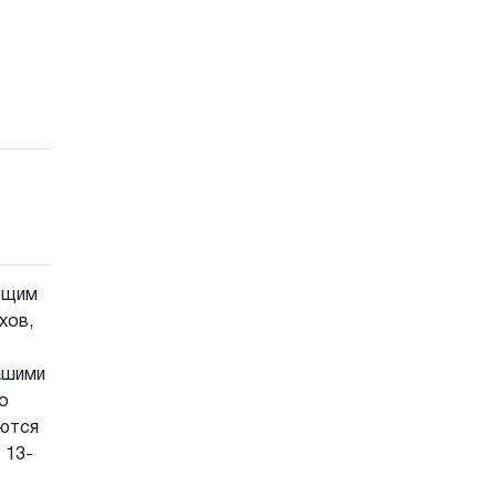
ующим
хов,
ашими
о
уются
 13-