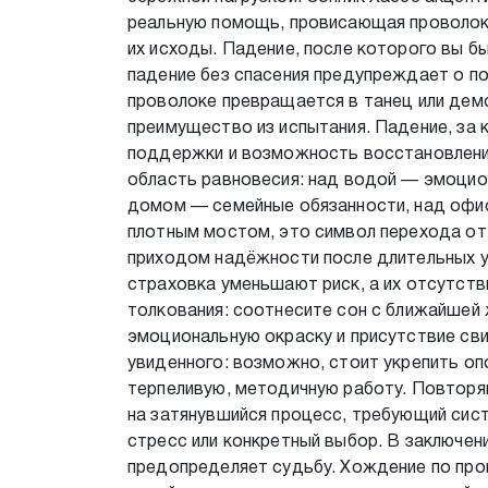
реальную помощь, провисающая проволок
их исходы. Падение, после которого вы 
падение без спасения предупреждает о п
проволоке превращается в танец или дем
преимущество из испытания. Падение, за 
поддержки и возможность восстановлени
область равновесия: над водой — эмоцио
домом — семейные обязанности, над офис
плотным мостом, это символ перехода от
приходом надёжности после длительных ус
страховка уменьшают риск, а их отсутств
толкования: соотнесите сон с ближайшей 
эмоциональную окраску и присутствие св
увиденного: возможно, стоит укрепить о
терпеливую, методичную работу. Повтор
на затянувшийся процесс, требующий сис
стресс или конкретный выбор. В заключен
предопределяет судьбу. Хождение по про