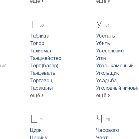
ещё
ещё
Т
У
86
51
Таблица
Убегать
Топор
Убить
Талисман
Увеселение
Танцмейстер
Угли
вые
Торг (базар)
Уголь каменный
Танцевать
Угольщик
Торговец
Усадьба
Тараканы
Уголовный чиновн
ещё
ещё
Ц
Ч
24
26
Цирк
Часового
Царицу
Черт