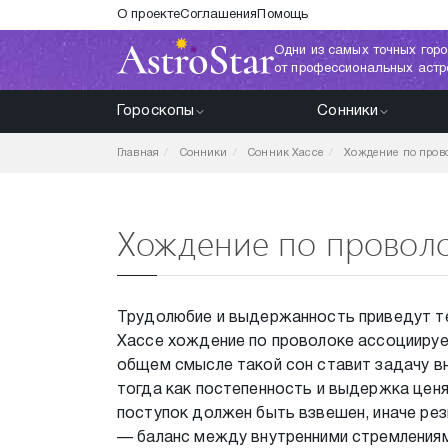
О проекте
Соглашения
Помощь
Одни из самых точных горо
от профессиональных астр
Гороскопы
Сонники
Главная
Сонники
Сонник Хассе
Хождение по пров
Хождение по проволо
Трудолюбие и выдержанность приведут те
Хассе хождение по проволоке ассоциируе
общем смысле такой сон ставит задачу вн
тогда как постепенность и выдержка цен
поступок должен быть взвешен, иначе ре
— баланс между внутренними стремлениям