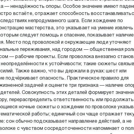
а — ненадёжность опоры. Особое значение имеют паден
быстро встаёте, отражает способность восстанавливатьс
оследствиях непродуманного шага. Если хождение по
онстрацию мастерства, это указывает на умение извлечь
которым следует помощь и спасение, показывает наличие
я. Место под проволокой и окружающие люди уточняют
нальные переживания, над городом — общественная роль
ом — рабочие проекты. Если проволока внезапно станов
 неопределённости к устойчивости; такие сюжеты связыв
илий. Также важно, что вы держали в руках: шест или
ие подчёркивает опасность. Практическое правило для
жизненной задачей и оцените три признака — наличие опо
идетелей. Совокупность этих деталей формирует значени
пору, перераспределить ответственность или продолжать
яющиеся ночные сюжеты о хождении по проволоке указы
тематической работы; единичный сон чаще отражает тек
ие: сон обычно подсказывает направление действий, а не
волоке с чувством сосредоточенности напоминает о пол