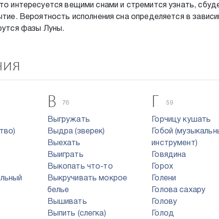
кто интересуется вещими снами и стремится узнать, сбуд
бытие. Вероятность исполнения сна определяется в завис
рутся фазы Луны.
ния
В
Г
76
59
Выгружать
Горчицу кушать
тво)
Выдра (зверек)
Гобой (музыкальн
Выехать
инструмент)
Выиграть
Говядина
Выкопать что-то
Горох
ельный
Выкручивать мокрое
Голени
белье
Голова сахару
Вышивать
Голову
Выпить (слегка)
Голод