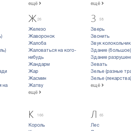
ещё
ещё
Ж
З
26
58
Железо
Зверь
)
Жаворонок
Звонить
Жалоба
Звук колокольчи
ль)
Жаловаться на кого-
Здание (большое
нибудь
Здание разрушен
Жандарм
Зевать
ади
Жар
Зелье (разные тр
Жасмин
Зелье (лекарства
м на
Жатву
ещё
ещё
К
Л
166
65
Король
Лес