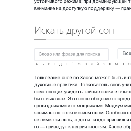
устойчивого режима; при доминирующей т
внимание на доступную поддержку — прак
Искать другой сон
А
Б
В
Г
Д
Е
Ё
Ж
З
И
Й
К
Л
М
Н
О
Толкование снов по Хассе может быть инт
духовные практики. Толкователь снов учи
помогающих увидеть тайные знаки в обыч
бытовых снах. Это наше общение посредс
проводниками и помощниками. Медиум мис
занимается толкованием сном. Особенност
не символы снов, а даты, когда приснился
го — приведут к неприятностям. Хассе обр