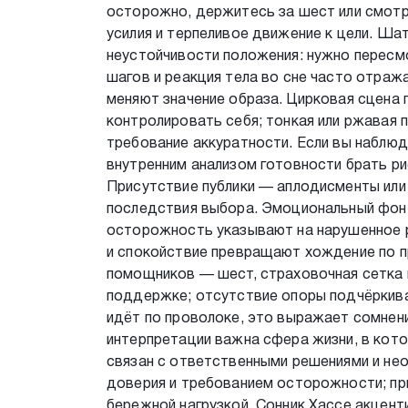
осторожно, держитесь за шест или смотр
усилия и терпеливое движение к цели. Шат
неустойчивости положения: нужно пересмо
шагов и реакция тела во сне часто отраж
меняют значение образа. Цирковая сцена 
контролировать себя; тонкая или ржавая
требование аккуратности. Если вы наблюда
внутренним анализом готовности брать ри
Присутствие публики — аплодисменты или
последствия выбора. Эмоциональный фон 
осторожность указывают на нарушенное р
и спокойствие превращают хождение по пр
помощников — шест, страховочная сетка 
поддержке; отсутствие опоры подчёркивае
идёт по проволоке, это выражает сомнени
интерпретации важна сфера жизни, в кот
связан с ответственными решениями и не
доверия и требованием осторожности; при
бережной нагрузкой. Сонник Хассе акцент