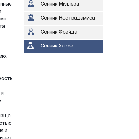
ичные
Сонник Миллера
и
Сонник Нострадамуса
емп
та
Сонник Фрейда
Сонник Хассе
ию.
ность
 и
к
 чаще
остью
я и
ачает