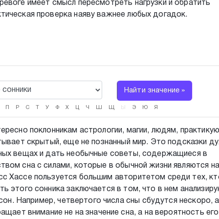
ревоге имеет смысл пересмотреть нагрузки и обратить
тическая проверка наяву важнее любых догадок.
Найти значение »
П
Р
С
Т
У
Ф
Х
Ц
Ч
Ш
Щ
Ы
Э
Ю
Я
ересно поклонникам астрологии, магии, людям, практик
тывает скрытый, еще не познанный мир. Это подсказки ду
ных вещах и дать необычные советы, содержащиеся в
твом сна с силами, которые в обычной жизни являются н
с Хассе пользуется большим авторитетом среди тех, кт
ь этого сонника заключается в том, что в нем анализир
 сон. Например, четвертого числа сны сбудутся нескоро, а
ащает внимание не на значение сна, а на вероятность его