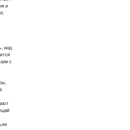
ия и
я;
, над
ится
али с
ры,
е
вают
ущий
ьзе