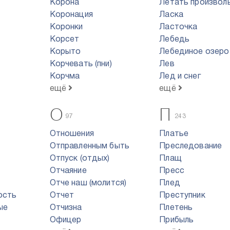
Корона
Летать произвол
Коронация
Ласка
Коронки
Ласточка
Корсет
Лебедь
Корыто
Лебединое озеро
Корчевать (пни)
Лев
Корчма
Лед и снег
ещё
ещё
О
П
97
243
Отношения
Платье
Отправленным быть
Преследование
Отпуск (отдых)
Плащ
Отчаяние
Пресс
Отче наш (молится)
Плед
ость
Отчет
Преступник
ые
Отчизна
Плетень
Офицер
Прибыль