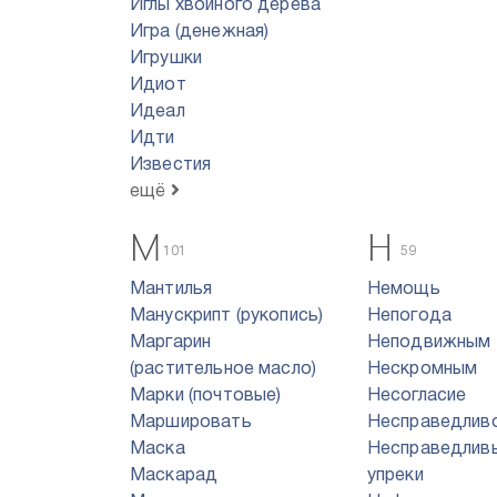
Иглы хвойного дерева
Игра (денежная)
Игрушки
Идиот
Идеал
Идти
Известия
ещё
М
Н
101
59
Мантилья
Немощь
Манускрипт (рукопись)
Непогода
Маргарин
Неподвижным
(растительное масло)
Нескромным
Марки (почтовые)
Несогласие
Маршировать
Несправедлив
Маска
Несправедлив
Маскарад
упреки