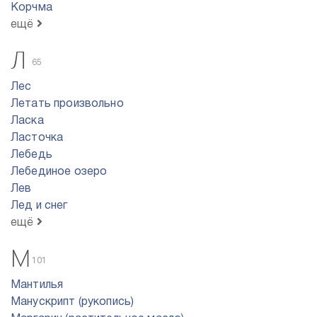
Корчма
ещё
Л
65
Лес
Летать произвольно
Ласка
Ласточка
Лебедь
Лебединое озеро
Лев
Лед и снег
ещё
М
101
Мантилья
Манускрипт (рукопись)