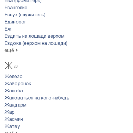
Ева (проматерь)
Евангелие
Евнух (служитель)
Единорог
Еж
Ездить на лошади верхом
Ездока (верхом на лошади)
ещё
Ж
26
Железо
Жаворонок
Жалоба
Жаловаться на кого-нибудь
Жандарм
Жар
Жасмин
Жатву