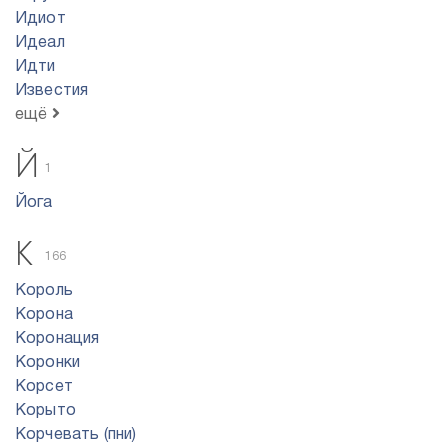
Идиот
Идеал
Идти
Известия
ещё
Й
1
Йога
К
166
Король
Корона
Коронация
Коронки
Корсет
Корыто
Корчевать (пни)