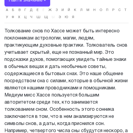
Найти значение »
А
Б
В
Г
Д
Е
Ё
Ж
З
И
Й
К
Л
М
Н
О
П
Р
С
Т
У
Ф
Х
Ц
Ч
Ш
Щ
Ы
Э
Ю
Я
Толкование снов по Хассе может быть интересно
поклонникам астрологии, магии, людям,
практикующим духовные практики. Толкователь снов
учитывает скрытый, еще не познанный мир. Это
подсказки духов, помогающих увидеть тайные знаки
в обычных вещах и дать необычные советы,
содержащиеся в бытовых снах. Это наше общение
посредством сна с силами, которые в обычной жизни
являются нашими проводниками и помощниками.
Медиум мисс Хассе пользуется большим
авторитетом среди тех, кто занимается
толкованием сном. Особенность этого сонника
заключается в том, что в нем анализируются не
символы снов, а даты, когда приснился сон.
Например, четвертого числа сны сбудутся нескоро, а