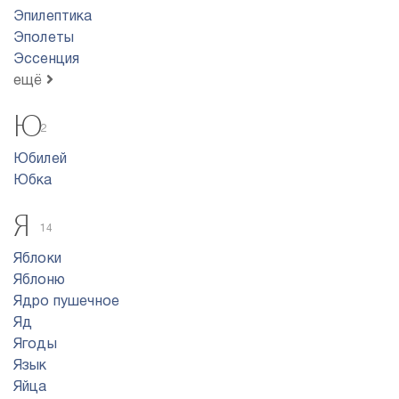
Эпилептика
Эполеты
Эссенция
ещё
Ю
2
Юбилей
Юбка
Я
14
Яблоки
Яблоню
Ядро пyшeчнoe
Яд
Ягоды
Язык
Яйца