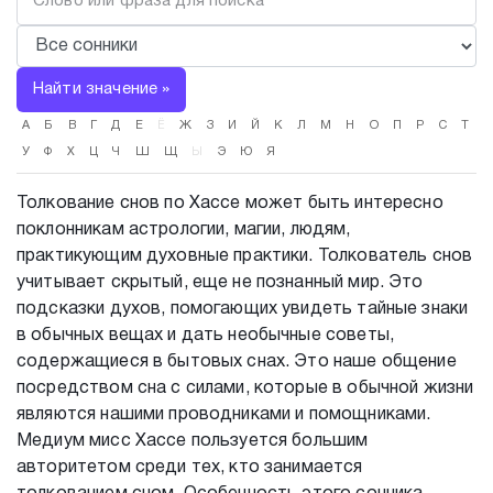
Найти значение »
А
Б
В
Г
Д
Е
Ё
Ж
З
И
Й
К
Л
М
Н
О
П
Р
С
Т
У
Ф
Х
Ц
Ч
Ш
Щ
Ы
Э
Ю
Я
Толкование снов по Хассе может быть интересно
поклонникам астрологии, магии, людям,
практикующим духовные практики. Толкователь снов
учитывает скрытый, еще не познанный мир. Это
подсказки духов, помогающих увидеть тайные знаки
в обычных вещах и дать необычные советы,
содержащиеся в бытовых снах. Это наше общение
посредством сна с силами, которые в обычной жизни
являются нашими проводниками и помощниками.
Медиум мисс Хассе пользуется большим
авторитетом среди тех, кто занимается