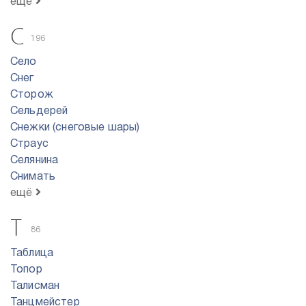
ещё
С
196
Село
Снег
Сторож
Сельдерей
Снежки (снеговые шары)
Страус
Селянина
Снимать
ещё
Т
86
Таблица
Топор
Талисман
Танцмейстер