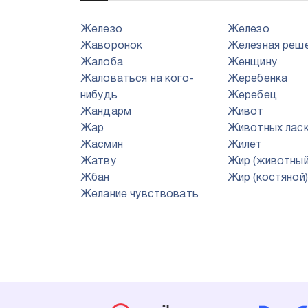
Железо
Железо
Жаворонок
Железная реш
Жалоба
Женщину
Жаловаться на кого-
Жеребенка
нибудь
Жеребец
Жандарм
Живот
Жар
Животных лас
Жасмин
Жилет
Жатву
Жир (животный
Жбан
Жир (костяной)
Желание чувствовать