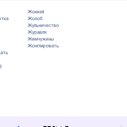
Жоккей
етка
Жолоб
Жульничество
Журавля
Жемчужины
Жонглировать
кать
)