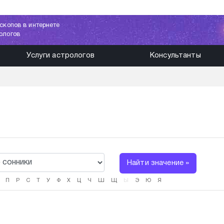
скопов в интернете
ологов
Услуги астрологов
Консультанты
Найти значение »
П
Р
С
Т
У
Ф
Х
Ц
Ч
Ш
Щ
Ы
Э
Ю
Я