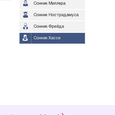
Сонник Миллера
Сонник Нострадамуса
Сонник Фрейда
Сонник Хассе