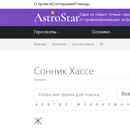
О проекте
Соглашения
Помощь
Одни из самых точных горо
от профессиональных астр
Гороскопы
Сонники
Главная
Сонники
Сонник Хассе
Ж
Сонник Хассе
А
Б
В
Г
Д
Е
Ё
Ж
З
И
Й
К
Л
М
Н
О
Ж