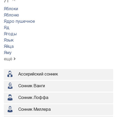
14
Яблоки
Яблоню
Ядро пyшeчнoe
Яд
Ягоды
Язык
Яйца
Яму
ещё
Ассирийский сонник
Сонник Ванги
Сонник Лоффа
Сонник Миллера