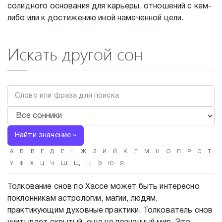
солидного основания для карьеры, отношений с кем-
либо или к достижению иной намеченной цели.
Искать другой сон
Найти значение »
А
Б
В
Г
Д
Е
Ё
Ж
З
И
Й
К
Л
М
Н
О
П
Р
С
Т
У
Ф
Х
Ц
Ч
Ш
Щ
Ы
Э
Ю
Я
Толкование снов по Хассе может быть интересно
поклонникам астрологии, магии, людям,
практикующим духовные практики. Толкователь снов