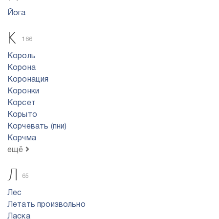
Йога
К
166
Король
Корона
Коронация
Коронки
Корсет
Корыто
Корчевать (пни)
Корчма
ещё
Л
65
Лес
Летать произвольно
Ласка