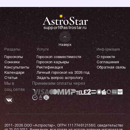
support@astrostar.ru
Наверх
Разделы
Услуги
Информация
Гороскопы
Гороскоп совместимости
О проекте
Сонники
Гороскоп карьеры
Соглашения
Консультанты
Ректификация
Обратная связь
Календари
Личный гороскоп на 2026 год
Статьи
Задать вопрос астрологу
Мы в
Принимаем оплаты через
соц.сетях
2011-2026 ООО «Астростар», ОГРН 1117746121580, свидетельство
от 21.02.2011. Внимание: все права на использование материалов