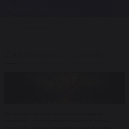
Главная
Статьи
Древние культуры
Индия
Индийская астрология.
Индийская астрология.
Джъетиша – так называется астрология на
санскрите, что в переводе означает «Господь
Света». Индийская астрология делится на три