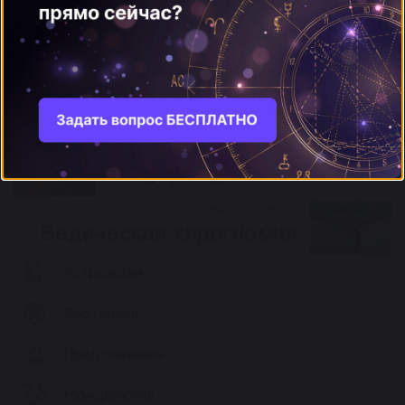
Наиболее интересное, основанное на интуиции,
мистическое направление индийской астрологии –
тантрическое. В его основе лежит интерпретация
сновидений, магические практики и ясновидение.
Предыдущая статья
Пещеры Шивы
Следующая статья
Ведическая хирогномия
Астрология
Эзотерика
Предсказания
Нумерология