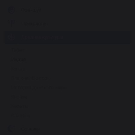
Фэн-шуй
Психология
Древние культуры
Тибет
Индия
Китай
Ближний Восток
История древнего мира
Япония
Кельты
Славяне
Сонники