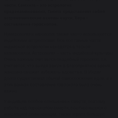
части. Самхита – это астрология
предзнаменований, Ганита представляет собой
астрономические основы науки, Хора –
составление гороскопов.
Нумерология и хирология также часто используются
индийскими астрологами. Все составные части
индийской астрологии находятся в тесной
взаимосвязи. Астрология – часть индийской культуры.
Очень важным считается свадебный гороскоп, т.к.
считается, что выйдя замуж в благоприятное время,
женщина сможет избежать вдовства. В Индии
долго существовал обычай самосожжения вдов, и в
этих рамках составление гороскопа было очень
важно.
У индийцев особое отношение к смерти, поэтому
работа над гороскопом смерти, соотносящаяся с
концепцией реинкарнации, также играла большую