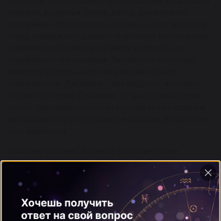
содержат информацию о предсказаниях касательно
карьеры, здоровья, брака, детей, финансового
положения; предсказания социально-политического
плана; возможность узнать о прошлых воплощениях
и причинах событий в этой жизни и способы их
исправления, преодоления. Техники этой системы
являются сакральными, они знакомы только
посвященным. Джаймини – имя мудреца, которого
считают автором Джаймини-сутры и основателем
школы. Сформировалась эта школа позже других и
не особенно популярна среди индийских астрологов-
консерваторов.
Название системы Таджика указывает на ее
арабское происхождение. В основе Таждики лежат
исламские техники и традиции, известные в Индии с
13 века.
В основном сторонники этой системы живут на
севере Индии.