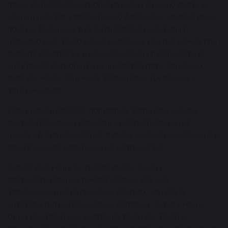
роль. Индийская астрология имеет тесную связь с
медициной. По утверждению Аюрведы, эффективно
помочь больному без астрологических знаний
невозможно. Положение небесных светил важно при
выборе лекарства и методах лечения больного. В
индийской астрологии выделяется пять основных
систем: Нади, Таджика, Парашара, Джаймини и
тантрическая.
Парашара наиболее популярна. Варахамимихира
считается самым известным астрологом этой
школы. А его концепция, в свою очередь, содержит в
своей основе вавилонскую астрологию.
В системе Нади астролог имеет дело с
астрологическими показателями, обычно
записанными на пальмовых листьях, которые
интерпретируются особым образом. Бхригу Нади –
одно их известных собраний текстов. Тексты