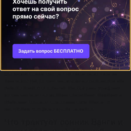
внутренними переживаниями, ожиданием перемен и
оценкой собственных поступков. Спокойный
праздник может указывать на удачный период,
душевное равновесие и готовность принять новый
этап. Если же атмосфера тревожная, сон нередко
говорит о сомнениях, усталости, напряжении в
отношениях или страхе перед будущим. Важно
учитывать, звучали ли поздравления, кто был рядом и
какие чувства остались после пробуждения.
Цыганский сонник смотрит на такой сюжет как на
знак новостей, встреч, неожиданных разговоров или
резкого поворота событий. Иногда день рождения
во сне намекает на желание обновления, внимания и
признания. В целом толкование снов зависит от
настроения праздника и роли сновидца.
Что трактует сонник Ванги и