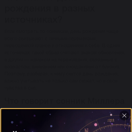
рождения в разных
источниках?
Если смотреть по сонникам, день рождения чаще
всего связывают с личными переменами,
переоценкой планов и отношением к себе. В одних
источниках такой образ считают знаком обновления,
в других — намеком на переживания, связанные с
возрастом, вниманием или ожиданиями от близких.
Поэтому, разбирая, к чему снится день рождения,
важно учитывать не только сам сюжет, но и свои
чувства в сне.
Что говорит сонник Миллера
и цыганский сонник о дне
рождения?
Сонник Миллера связывает день рождения с