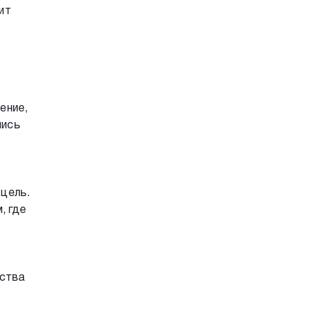
ит
ение,
лись
 цель.
, где
ества