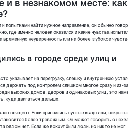
е и в незнакомом месте: как
е?
и и попытками найти нужное направление, он обычно говор
о, где именно человек оказался и какие чувства испытал
на временную неуверенность или на более глубокое чувств
дились в городе среди улиц и
асто указывает на перегрузку, спешку и внутреннюю устал
тся держать под контролем слишком многое сразу и из-з
среди высоких домов, дворов и одинаковых улиц, это нам
ь, куда двигаться дальше.
ало спящего. Если приснились пустые кварталы, закрыты
 становится более тревожным. Он может говорить о нехв
 рядом нет. Если же вокруг были люди, но никто не мог