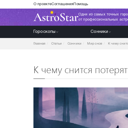
О проекте
Соглашения
Помощь
Одни из самых точных горо
от профессиональных астр
Гороскопы
Сонники
Главная
Статьи
Сонники
Мир снов
К чему снит
К чему снится потерят