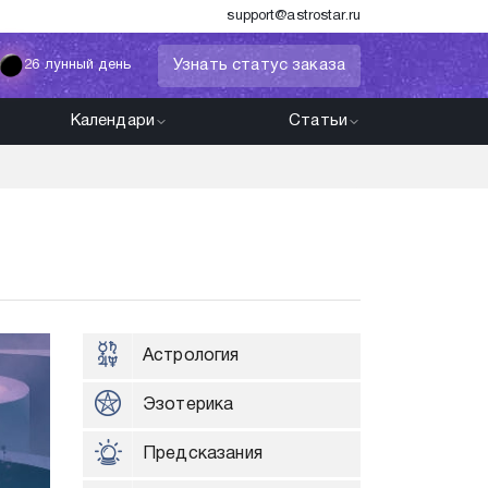
support@astrostar.ru
Узнать статус заказа
26 лунный день
Календари
Статьи
Астрология
Эзотерика
Предсказания