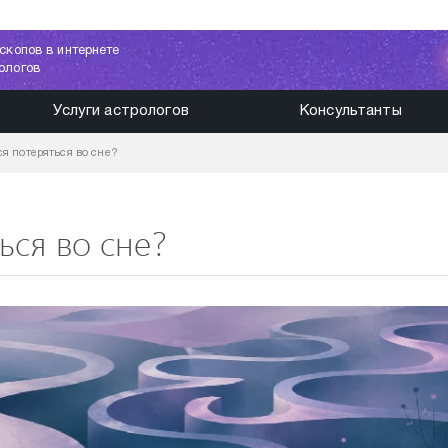
скопов в интернете
ологов
Услуги астрологов
Консультанты
ся потеряться во сне?
ься во сне?