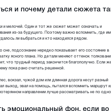
ться и почему детали сюжета та
и и мелочей. Один и тот же сюжет может означать и
вания из-за будущего. Поэтому важно вспомнить, где и
удалось ли выбраться и кто находился рядом.
о сне, подсознание нередко показывает его состояние в
ватку ясного плана. Но детали меняют оттенок толковани
рит, что трудный период закончится благополучно. Если ж
лему пока рано считать решенной.
лес, вокзал, чужой дом или длинная дорога несут разный
кал выход, звал на помощь, пытался вспомнить маршрут и
 потерянном направлении лучше рассматривать не по одн
ь эмоциональный фон, если во