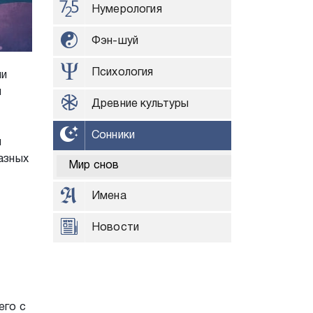
Нумерология
Фэн-шуй
Психология
ни
и
Древние культуры
Сонники
и
азных
Мир снов
Имена
Новости
его с