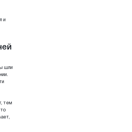
л и
ней
вы шли
нии.
ти
, тем
это
ает,