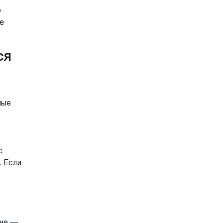
е
же
ся
ные
с
. Если