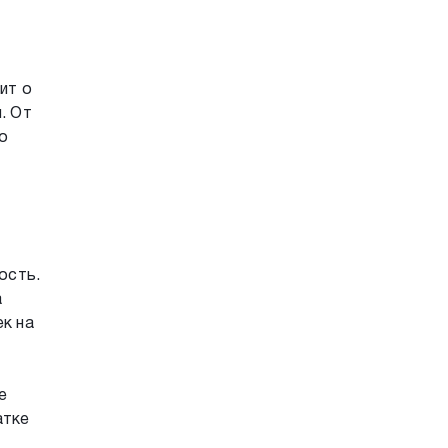
ит о
. От
о
ость.
а
ек на
е
атке