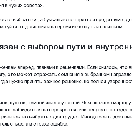
я в чужих советах.
росто выбраться, а буквально потеряться среди шума, де
ие уйти от давления и на время исчезнуть из слишком
вязан с выбором пути и внутрен
жением вперед, планами и решениями. Если снилось, что 
огу, это может отражать сомнения в выбранном направле
огда нужно принять важное решение, но полной увереннос
мой, пустой, темной или запутанной. Чем сложнее маршрут
лось заблудиться на перекрестке или свернуть не туда, 
вариантов, но выбрать один трудно. Иногда сон подсказыв
тельствах, а в страхе ошибки.