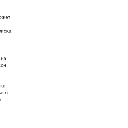
может
оиска,
 на
сон
ка.
вает
к