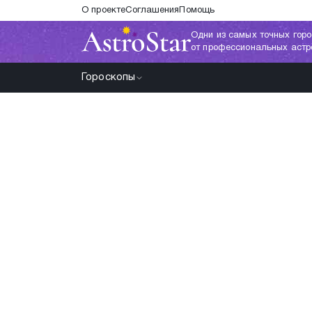
О проекте
Соглашения
Помощь
Одни из самых точных горо
от профессиональных астр
Гороскопы