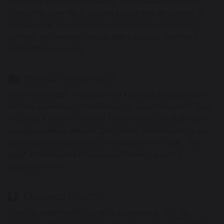
человеку настоящую сказку. Но не забывайте при
этом, что понятие о сказке у всех людей разное, и,
прежде чем действовать, заранее проясните этот
вопрос. Нет ничего лучше, чем сделать приятное
любимому человеку.
Работа и карьера
Нельзя сказать, что работе и карьере Вы уделяете
особое внимание, тем более что они отвлекают Вас
от дома и семьи. Но если Вы решите, что работа и
карьера важны именно для семьи, Вы приметесь за
работу с таким рвением, что удивитесь сами. Все
ради успеха – и пусть родные Вами гордятся,
дорогие Раки!
Совместимость
Если Вы сами себя порой не понимаете, что уж