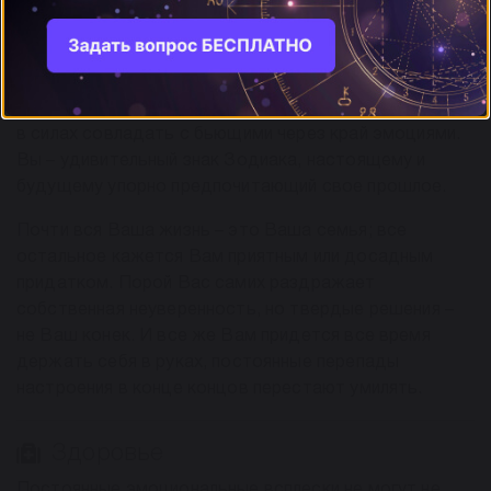
Вас можно сравнить с великой рекой, которая на
равнинах величественно и спокойно несет свои воды,
чуть дальше бушует в порогах, а затем прекрасным
водопадом низвергается с огромной высоты. Рак
порой сам путается в пучине собственных чувств, не
в силах совладать с бьющими через край эмоциями.
Вы – удивительный знак Зодиака, настоящему и
будущему упорно предпочитающий свое прошлое.
Почти вся Ваша жизнь – это Ваша семья; все
остальное кажется Вам приятным или досадным
придатком. Порой Вас самих раздражает
собственная неуверенность, но твердые решения –
не Ваш конек. И все же Вам придется все время
держать себя в руках, постоянные перепады
настроения в конце концов перестают умилять.
Здоровье
Постоянные эмоциональные всплески не могут не