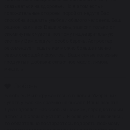
сказываться на здоровье. Но в этом есть и
положительные стороны, порой от недуга Вас
способна исцелить улыбка любимого человека. Ваш
рацион, как и вся Ваша жизнь, зависит только от
сиюминутных чувств, поэтому пищеварительную
систему Вам следует особо беречь. Астростар
рекомендует: ешьте как можно больше именно
свежих овощей и фруктов. Ваши самые полезные
продукты и добавки: сливочное масло, лимоны,
миндаль.
Любовь
В любовь Вы погружаетесь с головой. Умеренных
чувств у Вас как правило не бывает. Ваша планета
Луна наделяет Вас особым шармом, перед которым
довольно сложно устоять. И если уж Вы влюбились,
то обязательно постараетесь подарить любимому