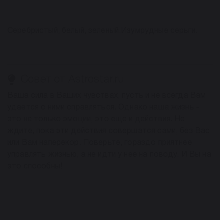
Серебристый, белый, зеленый.Изумрудные серьги.
Совет от Astrostar.ru
Ваша сила в Ваших чувствах, пусть и не всегда Вам
удается с ними справляться. Однако наша жизнь -
это не только эмоции, это еще и действия. Не
ждите, пока эти действия совершатся сами, без Вас
или Вам наперекор. Поверьте, гораздо приятнее
управлять жизнью, а не идти у нее на поводу. И Вы на
это способны!