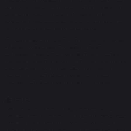
говорить об окружающих. Однако чаще всего Ваша
непредсказуемость – это не недостаток, а еще одна
сила притяжения. С Рыбами и Раками для Вас
возможен прекрасный союз, а Скорпионы способны
зажечь в Вас настоящий огонь страстей.
Хорошие взаимоотношения будут с земными знаками
- Девами, Козерогами и Тельцами, а также
со Львами, с ними Вас объединяет практичность и
приземленный взгляд на мир. Остальные знаки, увы, не
слишком Вам подходят. Вы говорите с ними на
разных языках, хотя Ваша преданность, Ваша
чувственность может растопить любое сердце.
Стиль
Рак – это женский знак зодиака, поэтому женщины-
Раки чаще похожи на истинных леди. Наверняка Ваши
кумиры - Грейс Келли и Одри Хёпберн. А вообще, в
одежде Вы скромны и аккуратны, у Вас врожденное