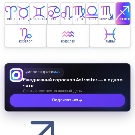
ОВЕН
ТЕЛЕЦ
БЛИЗНЕЦЫ
РАК
ЛЕВ
ДЕВА
ВЕСЫ
СКОРПИОН
СТРЕЛЕЦ
КОЗЕРОГ
ВОДОЛЕЙ
РЫБЫ
МЕССЕНДЖЕР
MAX
Ежедневный гороскоп Astrostar — в одном
чате
Свежий прогноз на каждый день
Подписаться