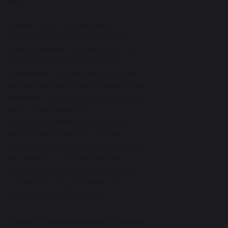
душу.
Совместимость женщины
Стрельца и мужчины Стрельца
удивительным образом сочетает в
себе бурю эмоций и глубокое
понимание, основанное на общих
интересах и взглядах на жизнь. Они
понимают друг друга с полуслова,
ведь тоже являются
представителями открытой, но
импульсивной натуры. Однако
именно эта схожесть может стать
как плюсом, так и вызовом в их
отношениях, ведь никто из них не
стремится к подчинению, оба
привыкли быть лидерами.
Плюсы и минусы союза «Стрелец