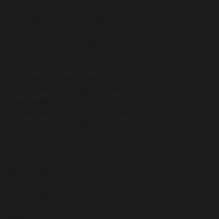
врожденным оптимизмом. И когда
встречаются два одинаковых
пламени, сложно предсказать,
согреют ли они друг друга или
сожгут дотла.
Женщина Стрелец романтична,
открыта миру и всегда стремится к
саморазвитию. Она не терпит
ограничений, будь то в любви или в
быту. Мужчина Стрелец — вечный
искатель, философ и
путешественник. Он ценит свободу
так же сильно, как и различные
формы знаний. При всей своей
любви к свободе, он способен
быть удивительно верным, если
видит в партнерше родственную