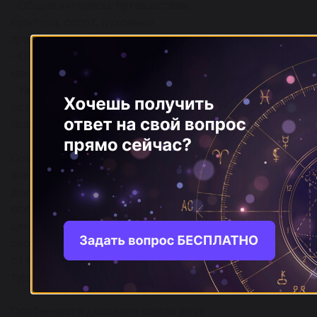
- Общие интересы: путешествия,
культура, спорт, духовные
практики.
- Открытость: Стрельцы говорят
как есть, не скрывая своих мыслей.
- Уважение к свободе: каждый
остается собой, точек притирки
практически не требуется.
Совместимость в работе между
женщиной и мужчиной Стрельцами
достаточно продуктивна,
особенно в тех сферах, где
ценится креативный подход,
свобода мышления и гибкость —
от маркетинга и рекламы до
туризма и образования.
Особенности делового союза двух