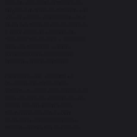
создать совместный проект, они
будут с энтузиазмом работать над
новыми идеями, вдохновлять друг
друга и не бояться рисков. Однако
в такой команде важно иметь
"земного" помощника — Водолея,
Деву или Козерога — чтобы
контролировать финансовую
сторону и систематизацию.
Интересно, что, несмотря на
общность темпераментов,
перегибы бывают. Двое Стрельцов
слишком склонны увлекаться, что
может мешать достижению
результата. Они легко могут
вдохновиться новой задачей и
бросить старую без сожалений.