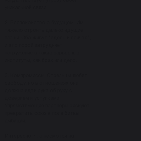
когда чувствует угрозу своей
уникальной связи.
2. Беспокойство о будущем. Им
тяжело строить далеко идущие
планы. Оба живут "здесь и сейчас",
и это порой затрудняет
погружение в такие серьезные
институты, как брак или дело.
3. Компромиссы. Стрельцы любят
свободу, но в отношениях она
должна идти рука об руку с
доверием и уступками.
Упрямствующие партнеры рискуют
превратить союз в поле битвы
амбиций.
Интересно, что несмотря на