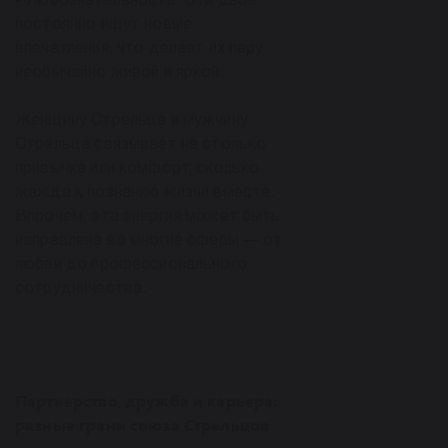
- Любознательность. Эти двое
постоянно ищут новые
впечатления, что делает их пару
необычайно живой и яркой.
Женщину Стрельца и мужчину
Стрельца связывает не столько
привычка или комфорт, сколько
жажда к познанию жизни вместе.
Впрочем, эта энергия может быть
направлена во многие сферы — от
любви до профессионального
сотрудничества.
Партнерство, дружба и карьера:
разные грани союза Стрельцов