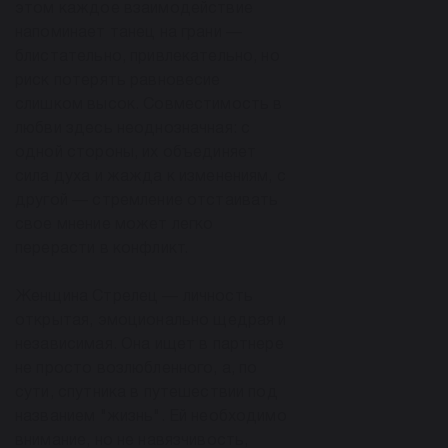
этом каждое взаимодействие
напоминает танец на грани —
блистательно, привлекательно, но
риск потерять равновесие
слишком высок. Совместимость в
любви здесь неоднозначная: с
одной стороны, их объединяет
сила духа и жажда к изменениям, с
другой — стремление отстаивать
свое мнение может легко
перерасти в конфликт.
Женщина Стрелец — личность
открытая, эмоционально щедрая и
независимая. Она ищет в партнере
не просто возлюбленного, а, по
сути, спутника в путешествии под
названием "жизнь". Ей необходимо
внимание, но не навязчивость,