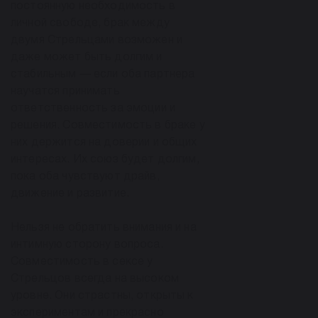
постоянную необходимость в
личной свободе, брак между
двумя Стрельцами возможен и
даже может быть долгим и
стабильным — если оба партнера
научатся принимать
ответственность за эмоции и
решения. Совместимость в браке у
них держится на доверии и общих
интересах. Их союз будет долгим,
пока оба чувствуют драйв,
движение и развитие.
Нельзя не обратить внимания и на
интимную сторону вопроса.
Совместимость в сексе у
Стрельцов всегда на высоком
уровне. Они страстны, открыты к
экспериментам и прекрасно