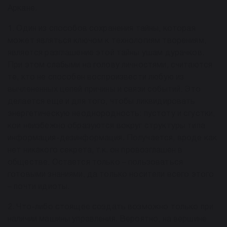
Аркане.
1. Один из способов сохранения тайны, которая
может являться ключом к технологиям творениям,
является разглашение этой тайны ушам дурачков.
При этом слабыми на голову личностями, считаются
те, кто не способен воспроизвести любую из
вычлененных цепей причины и связи событий. Это
делается еще и для того, чтобы ликвидировать
энергетическую неоднородность: пустоту и сгустки,
кои неизбежно образуются вокруг структуры типа
информация-дезинформация. Получается, вроде как
нет никакого секрета, т.к. он провозглашен в
обществе. Остается только – пользоваться
готовыми знаниями, да только носители всего этого
– почти идиоты.
2. Что-либо стоящее создать возможно только при
наличии машины управления. Вероятно, на вершине