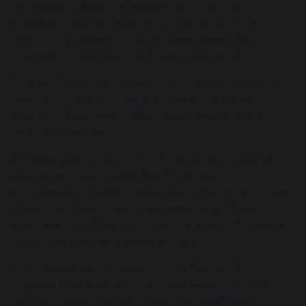
последовательно все звенья одного витка, то
возникает эффект квантового перехода. Если
личность продвинется одна одинешенька без
социума, то она будет выглядеть безумной.
Если же обществу осознать свое прошлое во всех
смыслах, то целая страна продвинется далеко
вперед и предстанет перед лицом мира в новом,
сильном качестве.
4. Знания дают власть. Это больше чем, владения
недвижимостью и деньгами. Возможность
использовать Знания определяют культуру и историю
общества. Представьте, например, всеобщую
возможность общаться телепатически… И рухнули
существующие ныне явные институты.
5. На первый взгляд кажется, что Карты Таро
созданы в наше время. Они стали намного более
художественно выразительны, синтезирована и