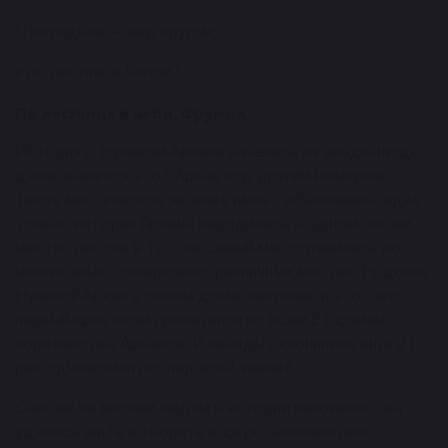
"Поглядела — мир кругом,
и по лестнице бегом."
По лестнице в небо. Фрумпи.
История о Нулевом Аркане началась из везде-нигде,
даже значился этот Аркан под другим номером.
Такое мистическое явление имеет объяснение: едва
только история Аркана зародилась в одном своем
месте, так она в тот же самый миг отразилась во
многих иных, совершенно различных местах. Родился
Нулевой Аркан в своем доме, закричал и этот его
первый крик эхом прокатился по всем 21 домам
королевства Арканов. И звезды склонились еще 21
раз одномоментно над всей землей.
Совсем не многим людям в истории человечества
удалось жить и творить в двух тысячелетиях;