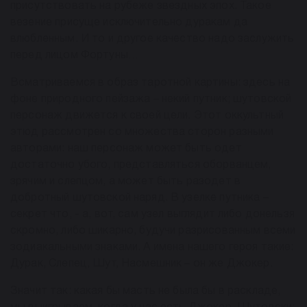
присутствовать на рубеже звездных эпох. Такое
везение присуще исключительно дуракам да
влюбленным. И то и другое качество надо заслужить
перед лицом Фортуны…
Всматриваемся в образ таротной картины: здесь на
фоне природного пейзажа – некий путник; шутовской
персонаж движется к своей цели. Этот оккультный
этюд рассмотрен со множества сторон разными
авторами: наш персонаж может быть одет
достаточно убого, представляться оборванцем,
зрячим и слепцом, а может быть разодет в
добротный шутовской наряд. В узелке путника –
секрет что, - а, вот, сам узел выглядит либо донельзя
скромно, либо шикарно, будучи разрисованным всеми
зодиакальными знаками. А имена нашего героя такие:
Дурак, Слепец, Шут, Насмешник – он же Джокер.
Значит так: какая бы масть не была бы в раскладе,