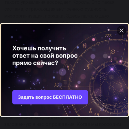
такого управления восседает Король. Это такая
система, отражающая внутреннюю сущность
мироорганизации, порядка. Здесь палка о двух
концах: Мудрый и Дурак, Король и Шут. Это одна из
сторон вселенского креста.
3. Существует настоятельная необходимость в
изучении наследия прошлого; нам следует окунаться
в тайны прошлого и надо быть достойным для
понимания нашего прошлого. Это не простые слова:
из совокупных знаний прошлого соткана культура
общества, нации. Что в техногенном, равно и в
духовном смыслах качественные сдвиги
обусловлены умением опираться, практически
использовать уже созданное ранее. При таком
последовательном движении, каждый отдельный
человек и общество в целом проигрывают свой
генетический код, свою сущностную программу,
заложенную в нас от рождения. Когда мы проходим