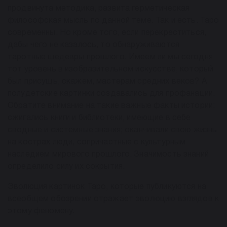
продвинута методика, развита герметическая
философская мысль по данной теме. Так и есть. Таро
современны. Но кроме того, если перекреститься,
дабы чего не казалось, то обнаруживаются
таротные шедевры прошлого. Имеем ли мы сегодня
тот уровень в изобразительном искусстве, который
был присущь, скажем, мастерам средних веков? А
полудетские картинки создавались для профанации.
Обратите внимание на такие важные факты истории:
сжигались книги и библиотеки, имеющие в себе
сводные и системные знания; оканчивали свою жизнь
на кострах люди, сопричастные с культурным
наследием мирового прошлого. Значимость знаний
определило силу их сокрытия.
Эволюция картинок Таро, которые публикуются на
всеобщем обозрении отражает эволюцию взглядов к
этому феномену.