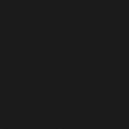
мы выигрываем, когда у нас есть Джокер. Шутовски;
на дурака.
Мы несем в себе энергии всех 12 Знаков; мы каждый
день пытаемся планировать свой путь, а по жизни с
нами происходит то, что происходит и мы говорим:
«Век живи, век учись».
Пусть и дураком все оканчивается, но на своем
месте: на троне ли, или у трона…
Колода Таро преподносит нам мудрость,
запечатленную в символах. Нам надлежит
самостоятельно постичь содержание оккультного
мира Арканов, а самая большая тайна затворена в
обителе Нулевого Аркана.
Мы рождаемся, как это ни странно, младенцами и
сначала бываем малыми детьми, ибо только дитя
может вступить на сокровенный жизненный путь.