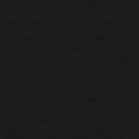
Наивный и чистый взгляд, непосредственность и
живое любопытство, уникальное намерение все
знать, всему удивляться и радоваться. Иметь при
себе такие важные пустяки, игрушки и образы –
потом такого уже не будет. Детство не
возвращается; отзываются только маразмы.
Невозможно быть и дурачком по заказу. И нужно
талантливо прожить все свое детство, чтобы затем
суметь сыграть роль настоящего мудреца – Ш У Т А.
Когда-то в детстве меня остановил на улице
незнакомец, мне увиделся он карликом, несусветным,
но сильным и уверенным в себе. Эта странная
личность предсказала мне (или доверила?) один из
эпизодов большой тайны, ведомой некими
тамплиерами. Мне же не знакомы некоторые
закономерности путей, слагающих судьбу, а потому
придется сказать, что абсолютно случайно мне
удалось кое-что увидеть-услышать о Дурацком