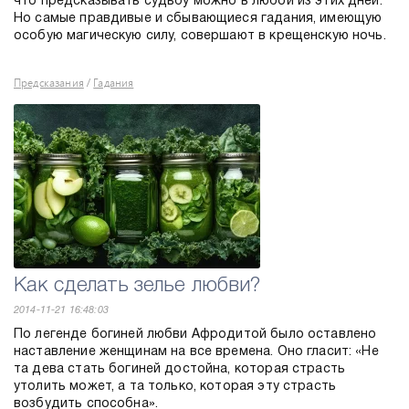
что предсказывать судьбу можно в любой из этих дней.
Но самые правдивые и сбывающиеся гадания, имеющую
особую магическую силу, совершают в крещенскую ночь.
Предсказания
Гадания
/
Как сделать зелье любви?
2014-11-21 16:48:03
По легенде богиней любви Афродитой было оставлено
наставление женщинам на все времена. Оно гласит: «Не
та дева стать богиней достойна, которая страсть
утолить может, а та только, которая эту страсть
возбудить способна».