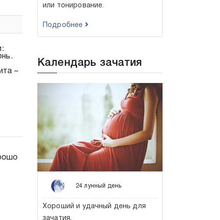
или тонирование.
Подробнее
:
онь.
Календарь зачатия
ита –
орошо
24 лунный день
Хороший и удачный день для
зачатия.