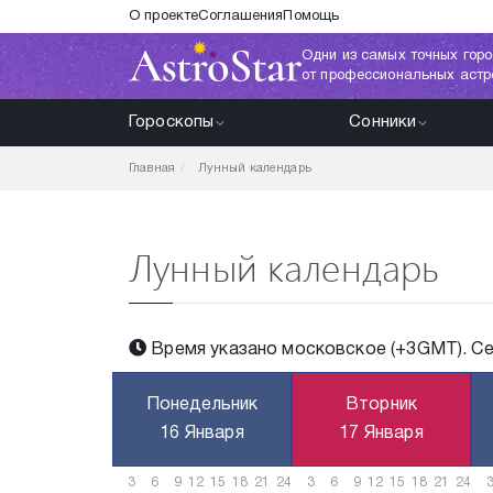
О проекте
Соглашения
Помощь
Одни из самых точных горо
от профессиональных астр
Гороскопы
Сонники
Главная
Лунный календарь
Лунный календарь
Время указано московское (+3GMT). Сей
Понедельник
Вторник
16 Января
17 Января
3
6
9
12
15
18
21
24
3
6
9
12
15
18
21
24