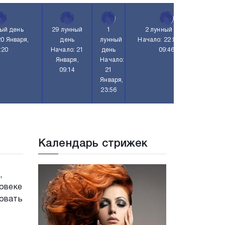
ный день
29 лунный
1
2 лунный день
20 Января,
день
лунный
Начало: 22 Января,
:20
Начало: 21
день
09:46
Января,
Начало:
09:14
21
Января,
23:56
Календарь стрижек
,
ловеке
зовать