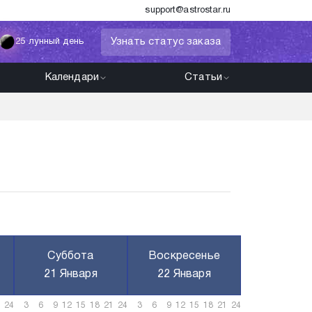
support@astrostar.ru
Узнать статус заказа
25 лунный день
Календари
Статьи
Суббота
Воскресенье
21 Января
22 Января
24
3
6
9
12
15
18
21
24
3
6
9
12
15
18
21
24