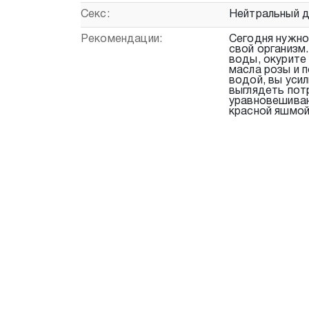
Секс:
Нейтральный д
Рекомендации:
Сегодня нужно
свой организм
воды, окурите 
масла розы и 
водой, вы уси
выглядеть пот
уравновешиван
красной яшмой