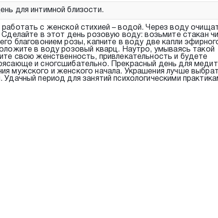
ень для интимной близости.
 работать с женской стихией – водой. Через воду очища
. Сделайте в этот день розовую воду: возьмите стакан ч
его благовонием розы, капните в воду две капли эфирног
положите в воду розовый кварц. Наутро, умываясь такой
лите свою женственность, привлекательность и будете
рясающе и сногсшибательно. Прекрасный день для медит
ия мужского и женского начала. Украшения лучше выбрат
. Удачный период для занятий психологическими практика