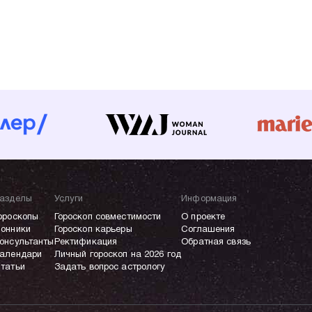
азделы
Услуги
Информация
ороскопы
Гороскоп совместимости
О проекте
онники
Гороскоп карьеры
Соглашения
онсультанты
Ректификация
Обратная связь
алендари
Личный гороскоп на 2026 год
татьи
Задать вопрос астрологу