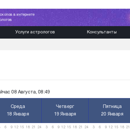
скопов в интернете
ологов
Услуги астрологов
Консультанты
час 08 Августа, 08:49
Среда
Четверг
Пятница
18 Января
19 Января
20 Января
3
6
9
12
15
18
21
24
3
6
9
12
15
18
21
24
3
6
9
12
15
18
21