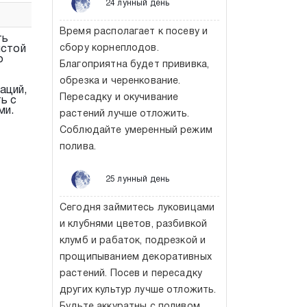
24 лунный день
Время располагает к посеву и
ть
сбору корнеплодов.
истой
о
Благоприятна будет прививка,
обрезка и черенкование.
аций,
Пересадку и окучивание
ь с
ми.
растений лучше отложить.
Соблюдайте умеренный режим
полива.
25 лунный день
Сегодня займитесь луковицами
и клубнями цветов, разбивкой
клумб и рабаток, подрезкой и
прощипыванием декоративных
растений. Посев и пересадку
других культур лучше отложить.
Будьте аккуратны с поливом.