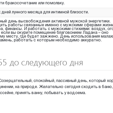
ти бракосочетание или помолвку.
 дней лунного месяца для интимной близости.
ный день высвобождения активной мужской энергетики.
ть работы связанные именно с мужскими сферами жизни
а, финансы. И работать с мужскими стихиями: воздух, ог
 если вы окурите помещение благовонием Ладана – оно
ому месту, где будет зажжено. День использования малах
камень, работать с которым необходимо аккуратно.
:55 до следующего дня
Созерцательный, спокойный, пассивный день, который х
инении, на природе. Желательно сегодня сходить в баню,
ссейне, принять ванну, побывать у водоема.