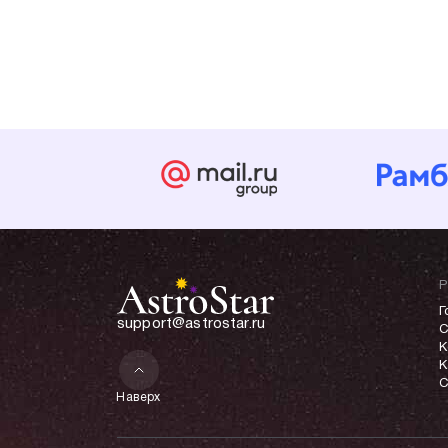
Р
Г
support@astrostar.ru
С
К
К
С
Наверх