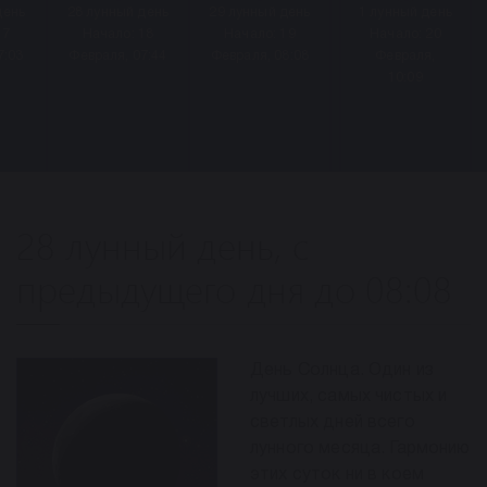
день
28 лунный день
29 лунный день
30
1 лунный день
17
Начало: 18
Начало: 19
лунный
Начало: 20
7:03
Февраля, 07:44
Февраля, 08:08
день
Февраля,
Начало:
10:09
20
Февраля,
08:24
28 лунный день, с
предыдущего дня до 08:08
День Солнца. Один из
лучших, самых чистых и
светлых дней всего
лунного месяца. Гармонию
этих суток ни в коем