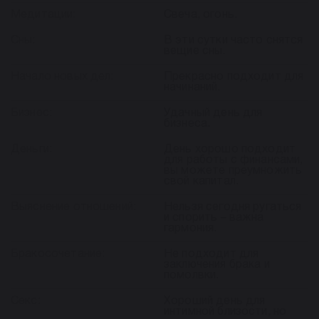
Медитации:
Свеча, огонь.
Сны:
В эти сутки часто снятся
вещие сны.
Начало новых дел:
Прекрасно подходит для
начинаний.
Бизнес:
Удачный день для
бизнеса.
Деньги:
День хорошо подходит
для работы с финансами,
вы можете преумножить
свой капитал.
Выяснение отношений:
Нельзя сегодня ругаться
и спорить – важна
гармония.
Бракосочетание:
Не подходит для
заключения брака и
помолвки.
Секс:
Хороший день для
интимной близости, но