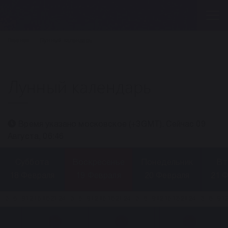
Главная
Лунный календарь
Лунный календарь
Время указано московское (+3GMT). Сейчас 09
Августа, 06:46
Суббота
Воскресенье
Понедельник
Вт
18 Февраля
19 Февраля
20 Февраля
21 
3
6
9
12
15
18
21
24
3
6
9
12
15
18
21
24
3
6
9
12
15
18
21
24
3
6
9
1