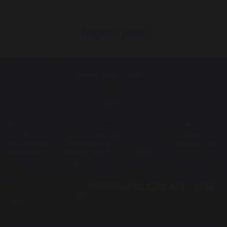
support@astrostar.ru
Наверх
Разделы
Услуги
Информация
Гороскопы
Гороскоп совместимости
О проекте
Сонники
Гороскоп карьеры
Соглашения
Консультанты
Ректификация
Обратная связь
Календари
Личный гороскоп на 2026 год
Статьи
Задать вопрос астрологу
Мы в
Принимаем оплаты через
соц.сетях