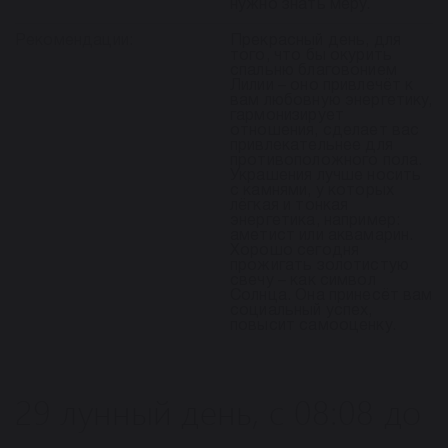
нужно знать меру.
Рекомендации:
Прекрасный день, для
того, что бы окурить
спальню благовонием
Лилии – оно привлечёт к
вам любовную энергетику,
гармонизирует
отношения, сделает вас
привлекательнее для
противоположного пола.
Украшения лучше носить
с камнями, у которых
лёгкая и тонкая
энергетика, например:
аметист или аквамарин.
Хорошо сегодня
прожигать золотистую
свечу – как символ
Солнца. Она принесёт вам
социальный успех,
повысит самооценку.
29 лунный день, с 08:08 до