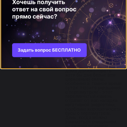
разрушительны.
Бракосочетание:
Не подходит для
заключения брака и
помолвки.
Секс:
Секс сегодня истощает.
Рекомендации:
В 29-е лунные сутки
необходимо защищать
свой дом и себя при
помощи оберегов. Если
вы заранее не заготовили
оберег, используйте
свечи. В каждой комнате
дома должно гореть
хотя бы две белые (или
церковные) свечи,
особенно в тёмное время
суток. Носите украшения
с перламутром – этот
переливчатый камень
отразит от вас нападки
негативной энергетики,
особенно хорошо носить
бусы с перламутром.
День, когда можно
заниматься очищением,
но не привлечением.