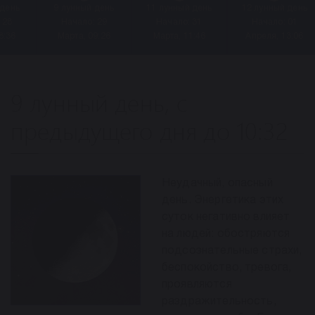
 день
9 лунный день
11 лунный день
12 лунный день
 28
Начало: 29
Начало: 31
Начало: 01
8:36
Марта, 09:26
Марта, 11:46
Апреля, 13:06
9 лунный день, с
предыдущего дня до 10:32
Неудачный, опасный
день. Энергетика этих
суток негативно влияет
на людей: обостряются
подсознательные страхи,
беспокойство, тревога,
проявляются
раздражительность,