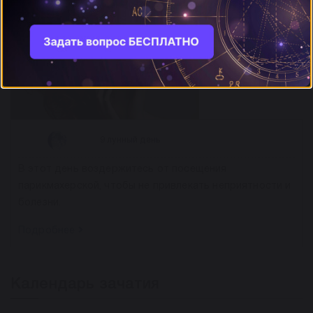
9 лунный день
В этот день воздержитесь от посещения
парикмахерской, чтобы не привлекать неприятности и
болезни.
Подробнее
Календарь зачатия