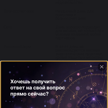
недовольство.
Бракосочетание:
Неудачный день для
помолвки и
бракосочетания.
Секс:
День хорошо подходит
для интима, но только при
условии взаимной любви
партнёров.
Рекомендации:
В этот день не
рекомендуются никакие
энергетические практики,
кроме защиты и молитвы.
Для защиты используйте
благовоние ладана и
белые или церковные
свечи.
Календарь стрижек