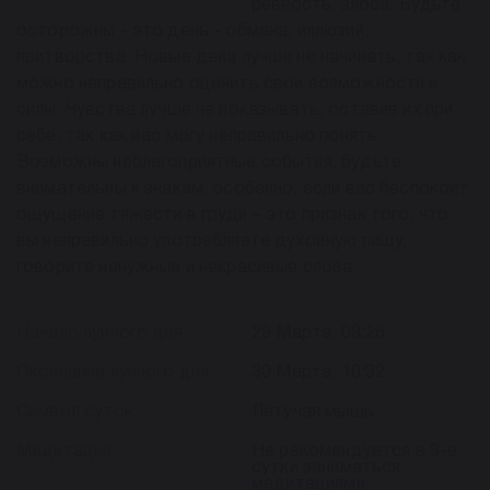
ревность, злоба. Будьте
осторожны - это день - обмана, иллюзий,
притворства. Новые дела лучше не начинать, так как
можно неправильно оценить свои возможности и
силы. Чувства лучше не показывать, оставив их при
себе, так как вас могу неправильно понять.
Возможны неблагоприятные события, будьте
внимательны к знакам, особенно, если вас беспокоит
ощущение тяжести в груди – это признак того, что
вы неправильно употребляете духовную пищу,
говорите ненужные и некрасивые слова.
Начало лунного дня:
29 Марта, 09:26
Окончание лунного дня:
30 Марта, 10:32
Символ суток:
Летучая мышь.
Медитации:
Не рекомендуется в 9-е
сутки заниматься
медитациями.