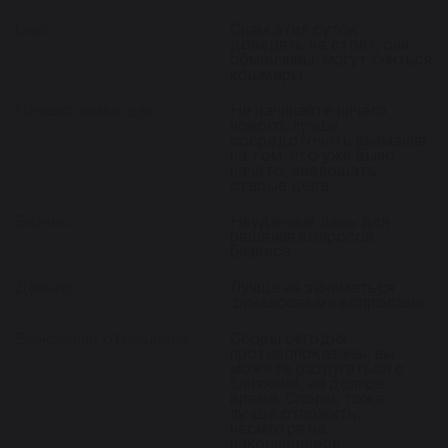
Сны:
Снам этих суток
доверять не стоит, они
обманчивы, могут сниться
кошмары.
Начало новых дел:
Не начинайте ничего
нового, лучше
сосредоточить внимание
на том, что уже было
начато, завершать
старые дела.
Бизнес:
Неудачный день для
решения вопросов
бизнеса.
Деньги:
Лучше не заниматься
финансовыми вопросами.
Выяснение отношений:
Ссоры сегодня
противопоказаны, вы
можете разругаться с
близкими, на долгое
время. Споры, тоже
лучше отложить,
несмотря на
накопившееся