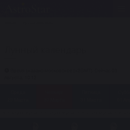
Главная
Лунный календарь
Лунный календарь
Время указано московское (+3GMT). Сейчас 09
Августа, 10:12
Среда
Четверг
Пятница
Субб
29 Марта
30 Марта
31 Марта
01 Ап
3
6
9
12
15
18
21
24
3
6
9
12
15
18
21
24
3
6
9
12
15
18
21
24
3
6
9
1