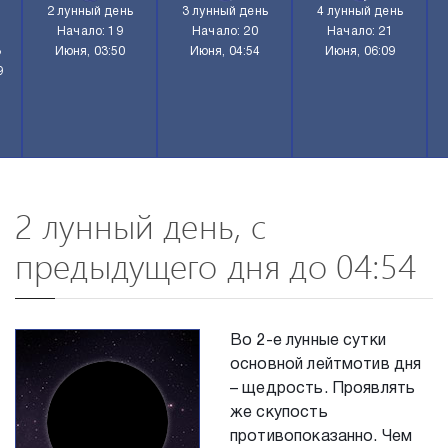
2 лунный день
3 лунный день
4 лунный день
Начало: 19
Начало: 20
Начало: 21
8
Июня, 03:50
Июня, 04:54
Июня, 06:09
9
2 лунный день, с
предыдущего дня до 04:54
Во 2-е лунные сутки
основной лейтмотив дня
– щедрость. Проявлять
же скупость
противопоказанно. Чем