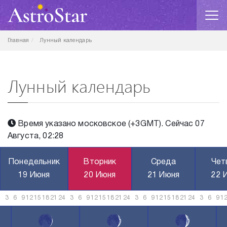
Главная
Лунный календарь
Лунный календарь
Время указано московское (+3GMT). Сейчас 07
Августа, 02:28
Понедельник
Вторник
Среда
Чет
19 Июня
20 Июня
21 Июня
22 
3
6
9
12
15
18
21
24
3
6
9
12
15
18
21
24
3
6
9
12
15
18
21
24
3
6
9
1